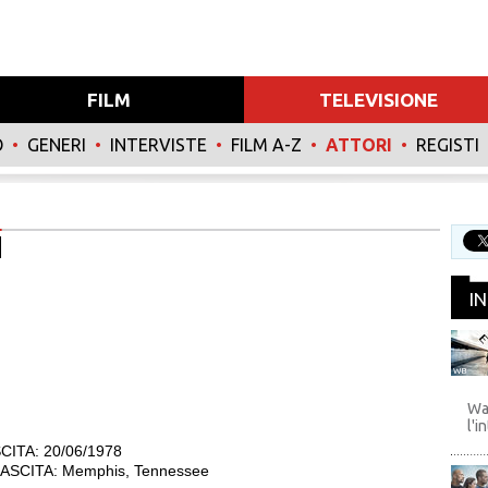
FILM
TELEVISIONE
O
•
GENERI
•
INTERVISTE
•
FILM A-Z
•
ATTORI
•
REGISTI
N
I
WB
Wa
l'i
CITA: 20/06/1978
ASCITA: Memphis, Tennessee