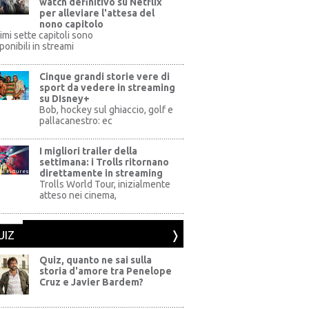
watch definitivo su Netflix
per alleviare l'attesa del
nono capitolo
rimi sette capitoli sono
ponibili in streami
Cinque grandi storie vere di
sport da vedere in streaming
su DIsney+
+
Bob, hockey sul ghiaccio, golf e
pallacanestro: ec
I migliori trailer della
settimana: i Trolls ritornano
direttamente in streaming
al Pictures
Trolls World Tour, inizialmente
atteso nei cinema,
UIZ
Quiz, quanto ne sai sulla
storia d'amore tra Penelope
Cruz e Javier Bardem?