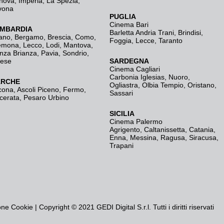
nova
,
Imperia
,
La Spezia
,
vona
PUGLIA
Cinema Bari
MBARDIA
Barletta Andria Trani
,
Brindisi
,
ano
,
Bergamo
,
Brescia, Como
,
Foggia
,
Lecce
,
Taranto
emona
,
Lecco
,
Lodi
,
Mantova
,
nza Brianza
,
Pavia
,
Sondrio
,
rese
SARDEGNA
Cinema Cagliari
Carbonia Iglesias
,
Nuoro
,
RCHE
Ogliastra
,
Olbia Tempio
,
Oristano
,
cona
,
Ascoli Piceno
,
Fermo
,
Sassari
cerata
,
Pesaro Urbino
SICILIA
Cinema Palermo
Agrigento
,
Caltanissetta
,
Catania
,
Enna
,
Messina
,
Ragusa
,
Siracusa
,
Trapani
one Cookie
| Copyright © 2021 GEDI Digital S.r.l. Tutti i diritti riservati