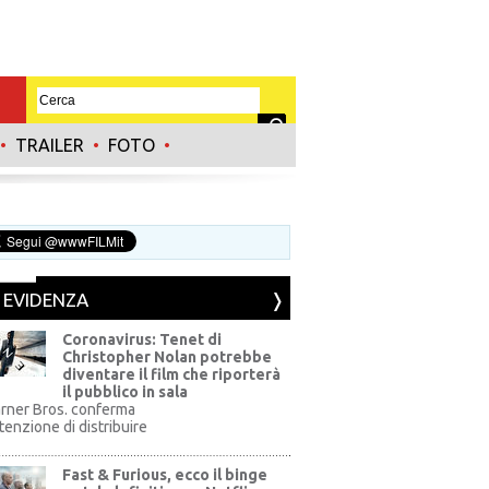
•
TRAILER
•
FOTO
•
N EVIDENZA
Coronavirus: Tenet di
Christopher Nolan potrebbe
diventare il film che riporterà
il pubblico in sala
rner Bros. conferma
ntenzione di distribuire
Fast & Furious, ecco il binge