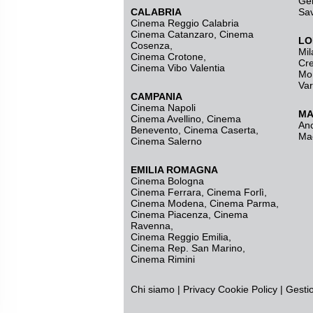
Ge
CALABRIA
Sa
Cinema Reggio Calabria
Cinema Catanzaro
,
Cinema
LO
Cosenza
,
Mil
Cinema Crotone
,
Cr
Cinema Vibo Valentia
Mo
Va
CAMPANIA
Cinema Napoli
MA
Cinema Avellino
,
Cinema
An
Benevento
,
Cinema Caserta
,
Ma
Cinema Salerno
EMILIA ROMAGNA
Cinema Bologna
Cinema Ferrara
,
Cinema Forlì
,
Cinema Modena
,
Cinema Parma
,
Cinema Piacenza
,
Cinema
Ravenna
,
Cinema Reggio Emilia
,
Cinema Rep. San Marino
,
Cinema Rimini
Chi siamo
|
Privacy
Cookie Policy
|
Gesti