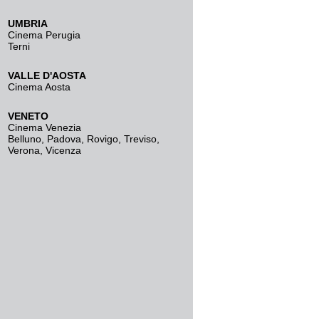
UMBRIA
Cinema Perugia
Terni
VALLE D'AOSTA
Cinema Aosta
VENETO
Cinema Venezia
Belluno
,
Padova
,
Rovigo
,
Treviso
,
Verona
,
Vicenza