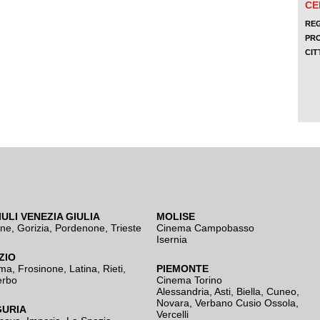
IULI VENEZIA GIULIA
MOLISE
ine
,
Gorizia
,
Pordenone
,
Trieste
Cinema Campobasso
Isernia
ZIO
ma
,
Frosinone
,
Latina
,
Rieti
,
PIEMONTE
erbo
Cinema Torino
Alessandria
,
Asti
,
Biella
,
Cuneo
,
Novara
,
Verbano Cusio Ossola
,
GURIA
Vercelli