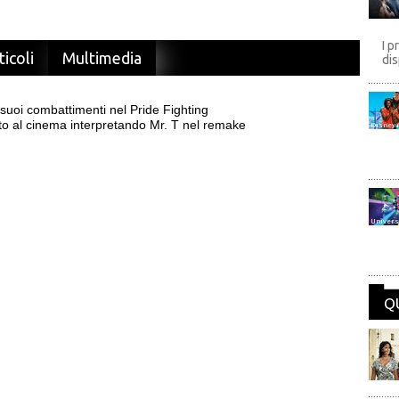
I p
ticoli
Multimedia
dis
suoi combattimenti nel Pride Fighting
o al cinema interpretando Mr. T nel remake
Disney
Univers
Q