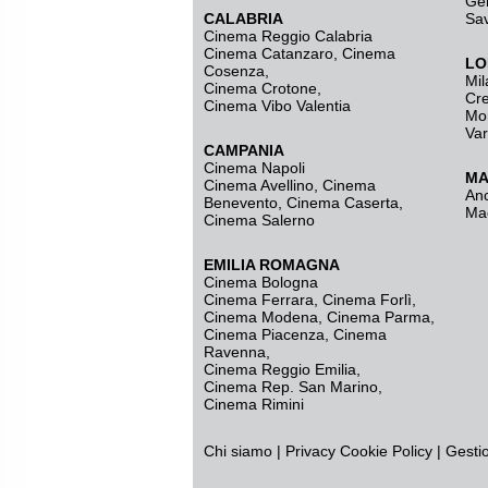
Ge
CALABRIA
Sa
Cinema Reggio Calabria
Cinema Catanzaro
,
Cinema
LO
Cosenza
,
Mil
Cinema Crotone
,
Cr
Cinema Vibo Valentia
Mo
Va
CAMPANIA
Cinema Napoli
MA
Cinema Avellino
,
Cinema
An
Benevento
,
Cinema Caserta
,
Ma
Cinema Salerno
EMILIA ROMAGNA
Cinema Bologna
Cinema Ferrara
,
Cinema Forlì
,
Cinema Modena
,
Cinema Parma
,
Cinema Piacenza
,
Cinema
Ravenna
,
Cinema Reggio Emilia
,
Cinema Rep. San Marino
,
Cinema Rimini
Chi siamo
|
Privacy
Cookie Policy
|
Gesti