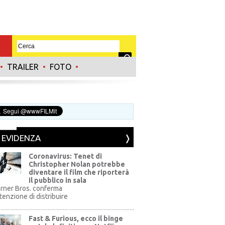
•
TRAILER
•
FOTO
•
N EVIDENZA
Coronavirus: Tenet di
Christopher Nolan potrebbe
diventare il film che riporterà
il pubblico in sala
rner Bros. conferma
ntenzione di distribuire
Fast & Furious, ecco il binge