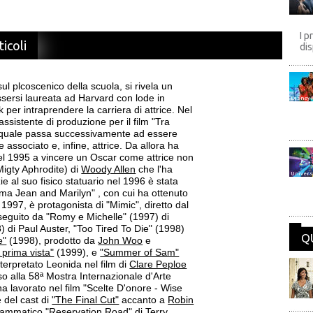
I p
ticoli
dis
ul plcoscenico della scuola, si rivela un
sersi laureata ad Harvard con lode in
Disney
 per intraprendere la carriera di attrice. Nel
sistente di produzione per il film "Tra
l quale passa successivamente ad essere
e associato e, infine, attrice. Da allora ha
nel 1995 a vincere un Oscar come attrice non
Migty Aphrodite) di
Woody Allen
che l'ha
Univers
e al suo fisico statuario nel 1996 è stata
orma Jean and Marilyn" , con cui ha ottenuto
997, è protagonista di "Mimic", diretto dal
 seguito da "Romy e Michelle" (1997) di
) di Paul Auster, "Too Tired To Die" (1998)
Q
e"
(1998), prodotto da
John Woo
e
 prima vista"
(1999), e
"Summer of Sam"
terpretato Leonida nel film di
Clare Peploe
o alla 58ª Mostra Internazionale d'Arte
a lavorato nel film "Scelte D'onore - Wise
 del cast di
"The Final Cut"
accanto a
Robin
drammatico
"Reservation Road"
di
Terry