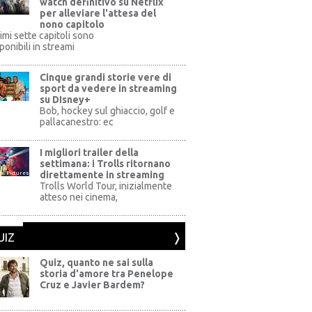
watch definitivo su Netflix
per alleviare l'attesa del
nono capitolo
rimi sette capitoli sono
ponibili in streami
Cinque grandi storie vere di
sport da vedere in streaming
su DIsney+
+
Bob, hockey sul ghiaccio, golf e
pallacanestro: ec
I migliori trailer della
settimana: i Trolls ritornano
direttamente in streaming
al Pictures
Trolls World Tour, inizialmente
atteso nei cinema,
UIZ
Quiz, quanto ne sai sulla
storia d'amore tra Penelope
Cruz e Javier Bardem?