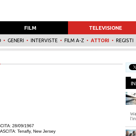
FILM
TELEVISIONE
O
•
GENERI
•
INTERVISTE
•
FILM A-Z
•
ATTORI
•
REGISTI
I
WB
Wa
l'i
CITA: 28/09/1967
SCITA: Tenafly, New Jersey