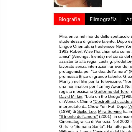
Biografia
Filmografia
Ar
Mira entra nel mondo dello spettacolo s
studentessa di grande talento. Dopo es
Lingue Orientali, si trasferisce New York
1992
Robert Wise
l'ha chiamata come as
amici" (Amongst friends) nel corso de
assistente alla regia, casting, produttor
lavorato senza interruzioni arrivando 
protagonista per "La dea dell'amore" (
promossa ttrice di grande talento. Grazi
Marilyn nel film per la Televisione: "N
una nomination per l'Emmy Award. Nel 1
regista messicano
Guillermo del Toro
,
David Mirkin
, "Lulu on the Bridge"(1998
di Wonsuk Chin e
"Costretti ad uccider
interpretato da Chow Yun-Fat. Dopo
"A
(1999) di
Spike Lee
,
Mira Sorvino
ha in
"Il trionfo dell'amore"
(2001), in concors
Cinematografica di Venezia. Nel 2002 h
Girls" e "Semana Santa". Ha fatto parte
Williams
e James Caviezel e del film 