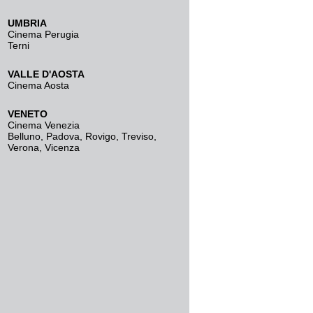
UMBRIA
Cinema Perugia
Terni
VALLE D'AOSTA
Cinema Aosta
VENETO
Cinema Venezia
Belluno
,
Padova
,
Rovigo
,
Treviso
,
Verona
,
Vicenza