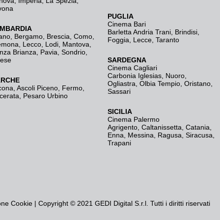
nova
,
Imperia
,
La Spezia
,
vona
PUGLIA
Cinema Bari
MBARDIA
Barletta Andria Trani
,
Brindisi
,
ano
,
Bergamo
,
Brescia, Como
,
Foggia
,
Lecce
,
Taranto
emona
,
Lecco
,
Lodi
,
Mantova
,
nza Brianza
,
Pavia
,
Sondrio
,
rese
SARDEGNA
Cinema Cagliari
Carbonia Iglesias
,
Nuoro
,
RCHE
Ogliastra
,
Olbia Tempio
,
Oristano
,
cona
,
Ascoli Piceno
,
Fermo
,
Sassari
cerata
,
Pesaro Urbino
SICILIA
Cinema Palermo
Agrigento
,
Caltanissetta
,
Catania
,
Enna
,
Messina
,
Ragusa
,
Siracusa
,
Trapani
one Cookie
| Copyright © 2021 GEDI Digital S.r.l. Tutti i diritti riservati