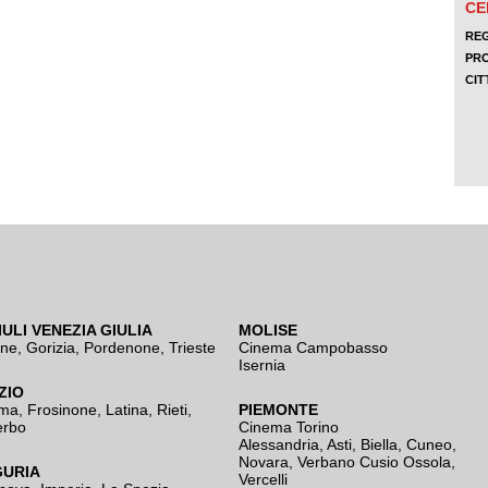
IULI VENEZIA GIULIA
MOLISE
ine
,
Gorizia
,
Pordenone
,
Trieste
Cinema Campobasso
Isernia
ZIO
ma
,
Frosinone
,
Latina
,
Rieti
,
PIEMONTE
erbo
Cinema Torino
Alessandria
,
Asti
,
Biella
,
Cuneo
,
Novara
,
Verbano Cusio Ossola
,
GURIA
Vercelli