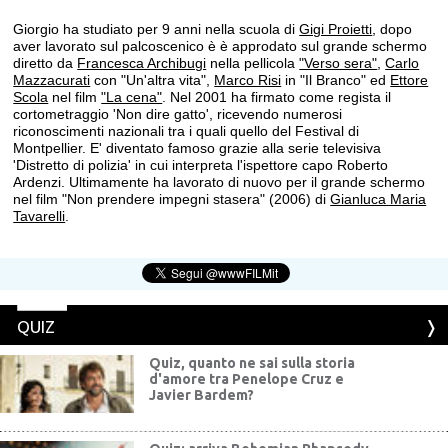
Giorgio ha studiato per 9 anni nella scuola di
Gigi Proietti
, dopo
aver lavorato sul palcoscenico è è approdato sul grande schermo
diretto da
Francesca Archibugi
nella pellicola
"Verso sera"
,
Carlo
Mazzacurati
con "Un'altra vita",
Marco Risi
in "Il Branco" ed
Ettore
Scola
nel film
"La cena"
. Nel 2001 ha firmato come regista il
cortometraggio 'Non dire gatto', ricevendo numerosi
riconoscimenti nazionali tra i quali quello del Festival di
Montpellier. E' diventato famoso grazie alla serie televisiva
'Distretto di polizia' in cui interpreta l'ispettore capo Roberto
Ardenzi. Ultimamente ha lavorato di nuovo per il grande schermo
nel film "Non prendere impegni stasera" (2006) di
Gianluca Maria
Tavarelli
.
QUIZ
Quiz, quanto ne sai sulla storia
d'amore tra Penelope Cruz e
Javier Bardem?