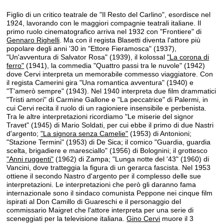
Figlio di un critico teatrale de "Il Resto del Carlino", esordisce nel
1924, lavorando con le maggiori compagnie teatrali italiane. Il
primo ruolo cinematografico arriva nel 1932 con "Frontiere" di
Gennaro Righelli
. Ma con il regista Blasetti diventa l'attore più
popolare degli anni '30 in "Ettore Fieramosca" (1937),
"Un'avventura di Salvator Rosa" (1939), il kolossal
"La corona di
ferro"
(1941), la commedia "Quattro passi tra le nuvole" (1942)
dove Cervi interpreta un memorabile commesso viaggiatore. Con
il regista Camerini gira "Una romantica avventura" (1940) e
"T'amerò sempre" (1943). Nel 1940 interpreta due film drammatici
"Tristi amori" di Carmine Gallone e "La peccatrice" di Palermi, in
cui Cervi recita il ruolo di un ragioniere insensibile e perbenista.
Tra le altre interpretazioni ricordiamo "Le miserie del signor
Travet" (1945) di Mario Soldati, per cui ebbe il primo di due Nastri
d'argento;
"La signora senza Camelie"
(1953) di Antonioni;
"Stazione Termini" (1953) di De Sica; il comico "Guardia, guardia
scelta, brigadiere e maresciallo" (1956) di Bolognini; il grottesco
"Anni ruggenti"
(1962) di Zampa; "Lunga notte del '43" (1960) di
Vancini, dove tratteggia la figura di un gerarca fascista. Nel 1953
ottiene il secondo Nastro d'argento per il complesso delle sue
interpretazioni. Le interpretazioni che però gli daranno fama
internazionale sono il sindaco comunista Peppone nei cinque film
ispirati al Don Camillo di Guareschi e il personaggio del
commissario Maigret che l'attore interpreta per una serie di
sceneggiati per la televisione italiana.
Gino Cervi
muore il 3