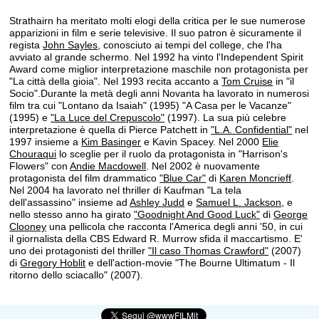
Strathairn ha meritato molti elogi della critica per le sue numerose
apparizioni in film e serie televisive. Il suo patron è sicuramente il
regista
John Sayles
, conosciuto ai tempi del college, che l'ha
avviato al grande schermo. Nel 1992 ha vinto l'Independent Spirit
Award come miglior interpretazione maschile non protagonista per
"La città della gioia". Nel 1993 recita accanto a
Tom Cruise
in "il
Socio".Durante la metà degli anni Novanta ha lavorato in numerosi
film tra cui "Lontano da Isaiah" (1995) "A Casa per le Vacanze"
(1995) e
"La Luce del Crepuscolo"
(1997). La sua più celebre
interpretazione è quella di Pierce Patchett in
"L.A. Confidential"
nel
1997 insieme a
Kim Basinger
e Kavin Spacey. Nel 2000
Elie
Chouraqui
lo sceglie per il ruolo da protagonista in "Harrison's
Flowers" con
Andie Macdowell
. Nel 2002 è nuovamente
protagonista del film drammatico
"Blue Car"
di
Karen Moncrieff
.
Nel 2004 ha lavorato nel thriller di Kaufman "La tela
dell'assassino" insieme ad
Ashley Judd
e
Samuel L. Jackson
, e
nello stesso anno ha girato
"Goodnight And Good Luck"
di
George
Clooney
una pellicola che racconta l'America degli anni '50, in cui
il giornalista della CBS Edward R. Murrow sfida il maccartismo. E'
uno dei protagonisti del thriller
"Il caso Thomas Crawford"
(2007)
di
Gregory Hoblit
e dell'action-movie "The Bourne Ultimatum - Il
ritorno dello sciacallo" (2007).