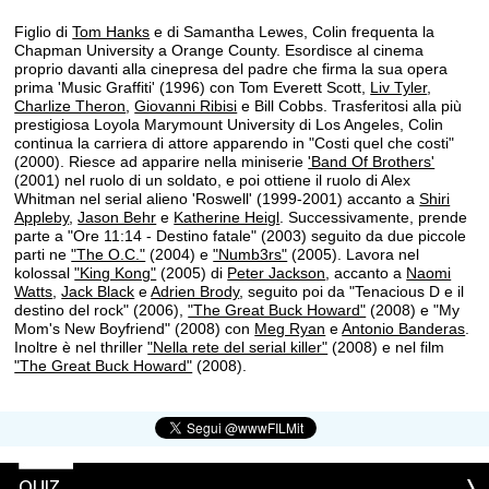
Figlio di
Tom Hanks
e di Samantha Lewes, Colin frequenta la
Chapman University a Orange County. Esordisce al cinema
proprio davanti alla cinepresa del padre che firma la sua opera
prima 'Music Graffiti' (1996) con Tom Everett Scott,
Liv Tyler
,
Charlize Theron
,
Giovanni Ribisi
e Bill Cobbs. Trasferitosi alla più
prestigiosa Loyola Marymount University di Los Angeles, Colin
continua la carriera di attore apparendo in "Costi quel che costi"
(2000). Riesce ad apparire nella miniserie
'Band Of Brothers'
(2001) nel ruolo di un soldato, e poi ottiene il ruolo di Alex
Whitman nel serial alieno 'Roswell' (1999-2001) accanto a
Shiri
Appleby
,
Jason Behr
e
Katherine Heigl
. Successivamente, prende
parte a "Ore 11:14 - Destino fatale" (2003) seguito da due piccole
parti ne
"The O.C."
(2004) e
"Numb3rs"
(2005). Lavora nel
kolossal
"King Kong"
(2005) di
Peter Jackson
, accanto a
Naomi
Watts
,
Jack Black
e
Adrien Brody
, seguito poi da "Tenacious D e il
destino del rock" (2006),
"The Great Buck Howard"
(2008) e "My
Mom's New Boyfriend" (2008) con
Meg Ryan
e
Antonio Banderas
.
Inoltre è nel thriller
"Nella rete del serial killer"
(2008) e nel film
"The Great Buck Howard"
(2008).
QUIZ