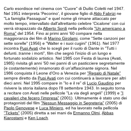
Carlo esordisce nel cinema con "Cuore" di Duilio Coletti nel 1947.
Nel 1951 interpreta 'Pecorino', il giovane figlio di
Aldo Fabrizi
ne
"La famiglia Passaguai" e quel nome gli rimane attaccato per
molto tempo, intervallato dall'altrettanto celebre 'Cicalone' con cui
verrà strapazzato da
Alberto Sordi
nella pellicola
"Un americano a
Roma"
del 1954. Fino ai primi anni '60 compare nella
maggioranza dei film di
Marino Girolami
, come "Sette canzoni per
sette sorelle" (1956) e "Walter e i suoi cugini" (1961). Nel 1977
incontra
Pupi Avati
che lo scegli per il ruolo di Dante in "Tutti i
defunti..tranne i morti", film che segnò l'inizio di un lungo e
fortunato sodalizio artistico. Nel 1985 con Festa di laurea (Avati,
1985) rivisita gli anni '50 nei panni di un pasticciere segretamente
(e costantemente) innamorato di un'affascinante signora. Nel
1986 conquista il Leone d'Oro a Venezia per
"Regalo di Natale"
sempre diretto da
Pupi Avati
con cui continuerà a lavorare per altri
dieci anni. Nel 1995 compare in "Io e il re" di
Lucio Gaudino
per
rivivere la storia italiana dopo l'8 settembre 1943. In seguito torna
a recitare con Avati nelle pellicole "La via degli angeli" (1999) e
"I
cavalieri che fecero l'impresa"
(2001). Ultimamente è stato uno dei
protagonisti del film
"Nessun Messaggio in Segreteria"
(2005) di
Paolo Genovese
e
Luca Miniero
, ed ha lavorato nella pellicola
"Tickets"
(2005) diretta a sei mani da
Ermanno Olmi
,
Abbas
Kiarostami
e
Ken Loach
.