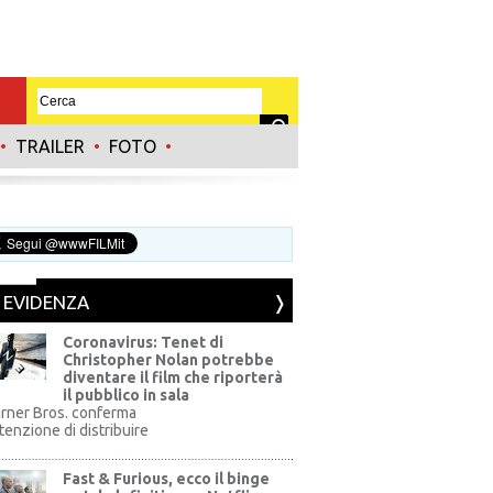
•
TRAILER
•
FOTO
•
N EVIDENZA
Coronavirus: Tenet di
Christopher Nolan potrebbe
diventare il film che riporterà
il pubblico in sala
rner Bros. conferma
ntenzione di distribuire
Fast & Furious, ecco il binge