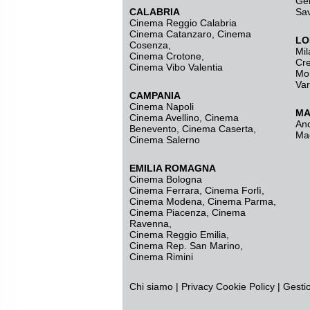
Ge
CALABRIA
Sa
Cinema Reggio Calabria
Cinema Catanzaro
,
Cinema
LO
Cosenza
,
Mil
Cinema Crotone
,
Cr
Cinema Vibo Valentia
Mo
Va
CAMPANIA
Cinema Napoli
MA
Cinema Avellino
,
Cinema
An
Benevento
,
Cinema Caserta
,
Ma
Cinema Salerno
EMILIA ROMAGNA
Cinema Bologna
Cinema Ferrara
,
Cinema Forlì
,
Cinema Modena
,
Cinema Parma
,
Cinema Piacenza
,
Cinema
Ravenna
,
Cinema Reggio Emilia
,
Cinema Rep. San Marino
,
Cinema Rimini
Chi siamo
|
Privacy
Cookie Policy
|
Gesti