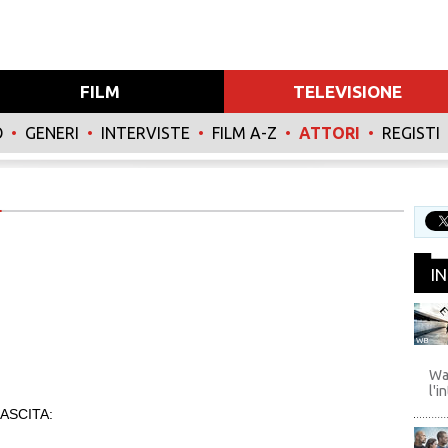
FILM
TELEVISIONE
O
•
GENERI
•
INTERVISTE
•
FILM A-Z
•
ATTORI
•
REGISTI
I
WB
Wa
l'i
ASCITA: