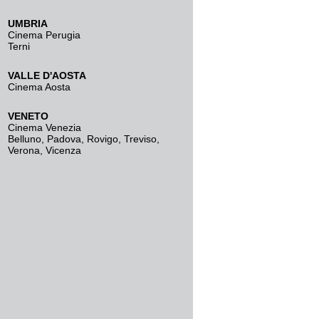
UMBRIA
Cinema Perugia
Terni
VALLE D'AOSTA
Cinema Aosta
VENETO
Cinema Venezia
Belluno
,
Padova
,
Rovigo
,
Treviso
,
Verona
,
Vicenza