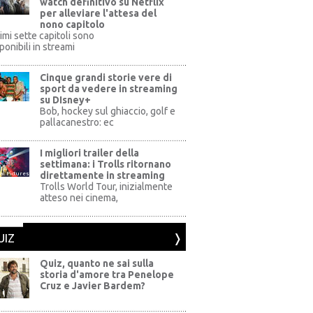
watch definitivo su Netflix
per alleviare l'attesa del
nono capitolo
rimi sette capitoli sono
ponibili in streami
Cinque grandi storie vere di
sport da vedere in streaming
su DIsney+
+
Bob, hockey sul ghiaccio, golf e
pallacanestro: ec
I migliori trailer della
settimana: i Trolls ritornano
direttamente in streaming
al Pictures
Trolls World Tour, inizialmente
atteso nei cinema,
UIZ
Quiz, quanto ne sai sulla
storia d'amore tra Penelope
Cruz e Javier Bardem?