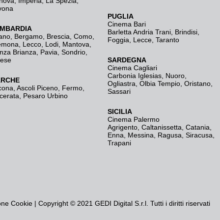
nova
,
Imperia
,
La Spezia
,
vona
PUGLIA
Cinema Bari
MBARDIA
Barletta Andria Trani
,
Brindisi
,
ano
,
Bergamo
,
Brescia, Como
,
Foggia
,
Lecce
,
Taranto
emona
,
Lecco
,
Lodi
,
Mantova
,
nza Brianza
,
Pavia
,
Sondrio
,
rese
SARDEGNA
Cinema Cagliari
Carbonia Iglesias
,
Nuoro
,
RCHE
Ogliastra
,
Olbia Tempio
,
Oristano
,
cona
,
Ascoli Piceno
,
Fermo
,
Sassari
cerata
,
Pesaro Urbino
SICILIA
Cinema Palermo
Agrigento
,
Caltanissetta
,
Catania
,
Enna
,
Messina
,
Ragusa
,
Siracusa
,
Trapani
one Cookie
| Copyright © 2021 GEDI Digital S.r.l. Tutti i diritti riservati