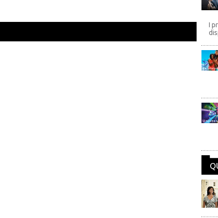
I p
dis
Disney
Univers
Q