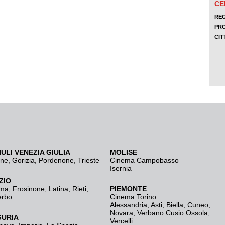
IULI VENEZIA GIULIA
MOLISE
ine
,
Gorizia
,
Pordenone
,
Trieste
Cinema Campobasso
Isernia
ZIO
ma
,
Frosinone
,
Latina
,
Rieti
,
PIEMONTE
erbo
Cinema Torino
Alessandria
,
Asti
,
Biella
,
Cuneo
,
Novara
,
Verbano Cusio Ossola
,
GURIA
Vercelli