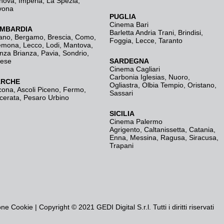
nova
,
Imperia
,
La Spezia
,
vona
PUGLIA
Cinema Bari
MBARDIA
Barletta Andria Trani
,
Brindisi
,
ano
,
Bergamo
,
Brescia, Como
,
Foggia
,
Lecce
,
Taranto
emona
,
Lecco
,
Lodi
,
Mantova
,
nza Brianza
,
Pavia
,
Sondrio
,
rese
SARDEGNA
Cinema Cagliari
Carbonia Iglesias
,
Nuoro
,
RCHE
Ogliastra
,
Olbia Tempio
,
Oristano
,
cona
,
Ascoli Piceno
,
Fermo
,
Sassari
cerata
,
Pesaro Urbino
SICILIA
Cinema Palermo
Agrigento
,
Caltanissetta
,
Catania
,
Enna
,
Messina
,
Ragusa
,
Siracusa
,
Trapani
one Cookie
| Copyright © 2021 GEDI Digital S.r.l. Tutti i diritti riservati