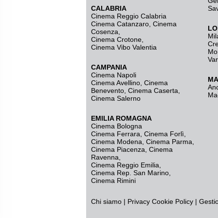
Ge
CALABRIA
Sa
Cinema Reggio Calabria
Cinema Catanzaro
,
Cinema
LO
Cosenza
,
Mil
Cinema Crotone
,
Cr
Cinema Vibo Valentia
Mo
Va
CAMPANIA
Cinema Napoli
MA
Cinema Avellino
,
Cinema
An
Benevento
,
Cinema Caserta
,
Ma
Cinema Salerno
EMILIA ROMAGNA
Cinema Bologna
Cinema Ferrara
,
Cinema Forlì
,
Cinema Modena
,
Cinema Parma
,
Cinema Piacenza
,
Cinema
Ravenna
,
Cinema Reggio Emilia
,
Cinema Rep. San Marino
,
Cinema Rimini
Chi siamo
|
Privacy
Cookie Policy
|
Gesti