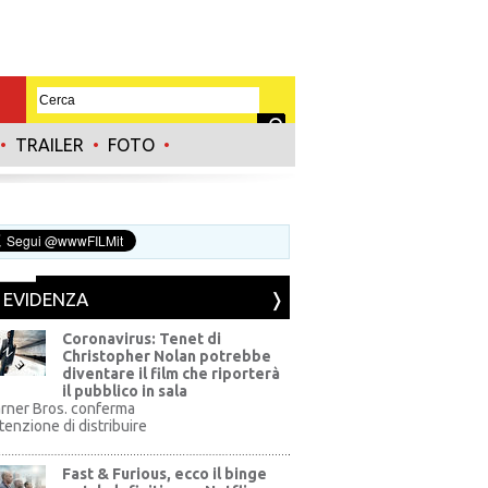
•
TRAILER
•
FOTO
•
N EVIDENZA
Coronavirus: Tenet di
Christopher Nolan potrebbe
diventare il film che riporterà
il pubblico in sala
rner Bros. conferma
ntenzione di distribuire
Fast & Furious, ecco il binge