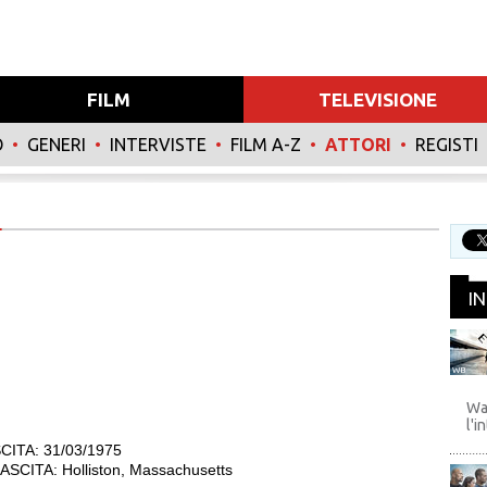
FILM
TELEVISIONE
O
•
GENERI
•
INTERVISTE
•
FILM A-Z
•
ATTORI
•
REGISTI
I
WB
Wa
l'i
CITA: 31/03/1975
SCITA: Holliston, Massachusetts