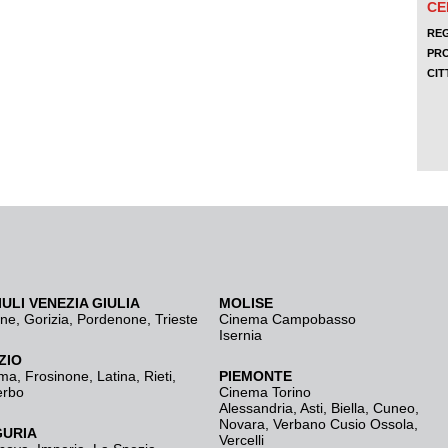
IULI VENEZIA GIULIA
MOLISE
ine
,
Gorizia
,
Pordenone
,
Trieste
Cinema Campobasso
Isernia
ZIO
ma
,
Frosinone
,
Latina
,
Rieti
,
PIEMONTE
erbo
Cinema Torino
Alessandria
,
Asti
,
Biella
,
Cuneo
,
Novara
,
Verbano Cusio Ossola
,
GURIA
Vercelli