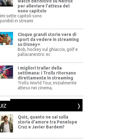
watch definitivo su Netflix
per alleviare l'attesa del
nono capitolo
rimi sette capitoli sono
ponibili in streami
Cinque grandi storie vere di
sport da vedere in streaming
su DIsney+
+
Bob, hockey sul ghiaccio, golf e
pallacanestro: ec
I migliori trailer della
settimana: i Trolls ritornano
direttamente in streaming
al Pictures
Trolls World Tour, inizialmente
atteso nei cinema,
UIZ
Quiz, quanto ne sai sulla
storia d'amore tra Penelope
Cruz e Javier Bardem?