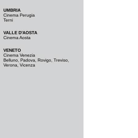
UMBRIA
Cinema Perugia
Terni
VALLE D'AOSTA
Cinema Aosta
VENETO
Cinema Venezia
Belluno
,
Padova
,
Rovigo
,
Treviso
,
Verona
,
Vicenza