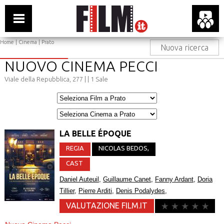
Home
|
Cinema
|
Prato
Nuova ricerca
NUOVO CINEMA PECCI
Viale della Repubblica, 277 |
| 1 Sale
LA BELLE ÉPOQUE
REGIA
NICOLAS BEDOS
,
CAST
Daniel Auteuil
,
Guillaume Canet
,
Fanny Ardant
,
Doria
Tillier
,
Pierre Arditi
,
Denis Podalydes
,
VALUTAZIONE FILM.IT