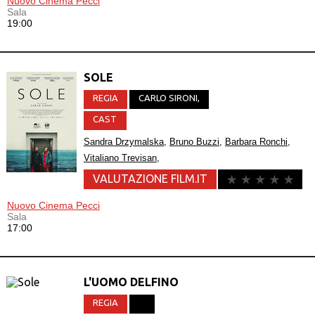
Nuovo Cinema Pecci
Sala
19:00
SOLE
REGIA
CARLO SIRONI
,
CAST
Sandra Drzymalska
,
Bruno Buzzi
,
Barbara Ronchi
,
Vitaliano Trevisan
,
VALUTAZIONE FILM.IT
Nuovo Cinema Pecci
Sala
17:00
L'UOMO DELFINO
REGIA