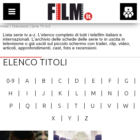
Home
|
Televisione
| Serie TV A-Z
Lista serie tv a-z. L'elenco completo di tutti i telefilm italiani e
internazionali. L'archivio delle schede delle serie tv in uscita in
televisione o già usciti sul piccolo schermo con trailer, clip, video,
articoli, approfondimenti, cast, foto e recensioni.
ELENCO TITOLI
0-9
|
A
|
B
|
C
|
D
|
E
|
F
|
G
|
H
|
I
|
J
|
K
|
L
|
M
|
N
|
O
|
P
|
Q
|
R
|
S
|
T
|
U
|
V
|
W
|
X
|
Y
|
Z