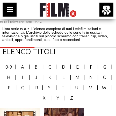
Home
|
Televisione
| Serie TV A-Z
Lista serie tv a-z. L'elenco completo di tutti i telefilm italiani e
internazionali. L'archivio delle schede delle serie tv in uscita in
televisione o già usciti sul piccolo schermo con trailer, clip, video,
articoli, approfondimenti, cast, foto e recensioni.
ELENCO TITOLI
0-9
|
A
|
B
|
C
|
D
|
E
|
F
|
G
|
H
|
I
|
J
|
K
|
L
|
M
|
N
|
O
|
P
|
Q
|
R
|
S
|
T
|
U
|
V
|
W
|
X
|
Y
|
Z