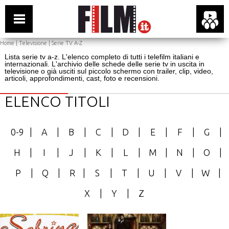
Home
|
Televisione
| Serie TV A-Z
Lista serie tv a-z. L'elenco completo di tutti i telefilm italiani e
internazionali. L'archivio delle schede delle serie tv in uscita in
televisione o già usciti sul piccolo schermo con trailer, clip, video,
articoli, approfondimenti, cast, foto e recensioni.
ELENCO TITOLI
0-9
|
A
|
B
|
C
|
D
|
E
|
F
|
G
|
H
|
I
|
J
|
K
|
L
|
M
|
N
|
O
|
P
|
Q
|
R
|
S
|
T
|
U
|
V
|
W
|
X
|
Y
|
Z