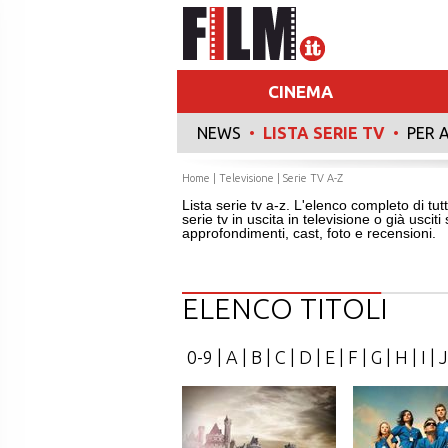
CINEMA
NEWS
•
LISTA SERIE TV
•
PER 
Home
|
Televisione
| Serie TV A-Z
Lista serie tv a-z. L'elenco completo di tutti
serie tv in uscita in televisione o già usciti
approfondimenti, cast, foto e recensioni.
ELENCO TITOLI
0-9
|
A
|
B
|
C
|
D
|
E
|
F
|
G
|
H
|
I
|
J