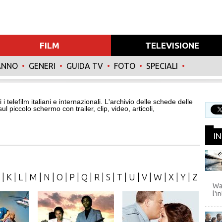
FILM
TELEVISIONE
ANNO
•
GENERI
•
GUIDA TV
•
FOTO
•
SPECIALI
•
 i telefilm italiani e internazionali. L'archivio delle schede delle
 sul piccolo schermo con trailer, clip, video, articoli,
I
WB
|
K
|
L
|
M
|
N
|
O
|
P
|
Q
|
R
|
S
|
T
|
U
|
V
|
W
|
X
|
Y
|
Z
Wa
l'i