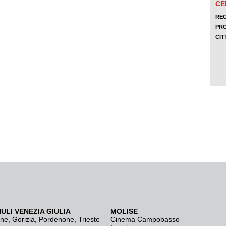
IULI VENEZIA GIULIA
MOLISE
ine
,
Gorizia
,
Pordenone
,
Trieste
Cinema Campobasso