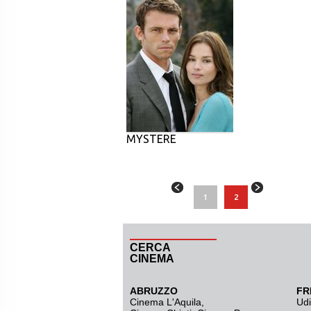
MYSTERE
1
2
CERCA
CINEMA
ABRUZZO
FR
Cinema L'Aquila
,
Ud