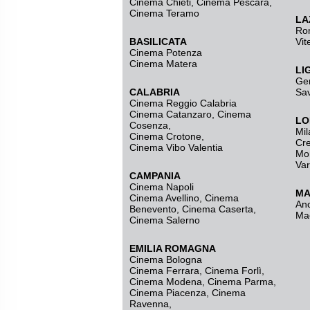
Cinema Chieti, Cinema Pescara,
Cinema Teramo
LA
Ro
BASILICATA
Vit
Cinema Potenza
Cinema Matera
LI
Ge
CALABRIA
Sa
Cinema Reggio Calabria
Cinema Catanzaro
,
Cinema
LO
Cosenza
,
Mil
Cinema Crotone
,
Cr
Cinema Vibo Valentia
Mo
Va
CAMPANIA
Cinema Napoli
MA
Cinema Avellino
,
Cinema
An
Benevento
,
Cinema Caserta
,
Ma
Cinema Salerno
EMILIA ROMAGNA
Cinema Bologna
Cinema Ferrara
,
Cinema Forlì
,
Cinema Modena
,
Cinema Parma
,
Cinema Piacenza
,
Cinema
Ravenna
,