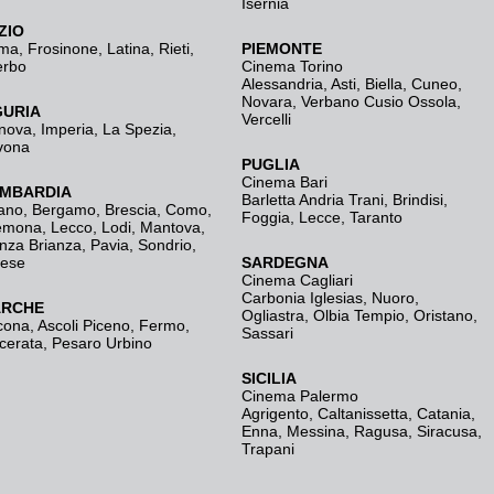
Isernia
ZIO
ma
,
Frosinone
,
Latina
,
Rieti
,
PIEMONTE
erbo
Cinema Torino
Alessandria
,
Asti
,
Biella
,
Cuneo
,
Novara
,
Verbano Cusio Ossola
,
GURIA
Vercelli
nova
,
Imperia
,
La Spezia
,
vona
PUGLIA
Cinema Bari
MBARDIA
Barletta Andria Trani
,
Brindisi
,
ano
,
Bergamo
,
Brescia, Como
,
Foggia
,
Lecce
,
Taranto
emona
,
Lecco
,
Lodi
,
Mantova
,
nza Brianza
,
Pavia
,
Sondrio
,
rese
SARDEGNA
Cinema Cagliari
Carbonia Iglesias
,
Nuoro
,
RCHE
Ogliastra
,
Olbia Tempio
,
Oristano
,
cona
,
Ascoli Piceno
,
Fermo
,
Sassari
cerata
,
Pesaro Urbino
SICILIA
Cinema Palermo
Agrigento
,
Caltanissetta
,
Catania
,
Enna
,
Messina
,
Ragusa
,
Siracusa
,
Trapani