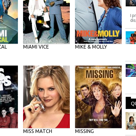
I p
dis
Disney
CAL
MIAMI VICE
MIKE & MOLLY
Univers
Q
MISS MATCH
MISSING