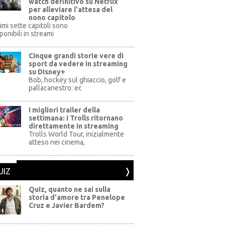
watch definitivo su Netflix
per alleviare l'attesa del
nono capitolo
rimi sette capitoli sono
ponibili in streami
Cinque grandi storie vere di
sport da vedere in streaming
su DIsney+
+
Bob, hockey sul ghiaccio, golf e
pallacanestro: ec
I migliori trailer della
settimana: i Trolls ritornano
direttamente in streaming
al Pictures
Trolls World Tour, inizialmente
atteso nei cinema,
UIZ
Quiz, quanto ne sai sulla
storia d'amore tra Penelope
Cruz e Javier Bardem?