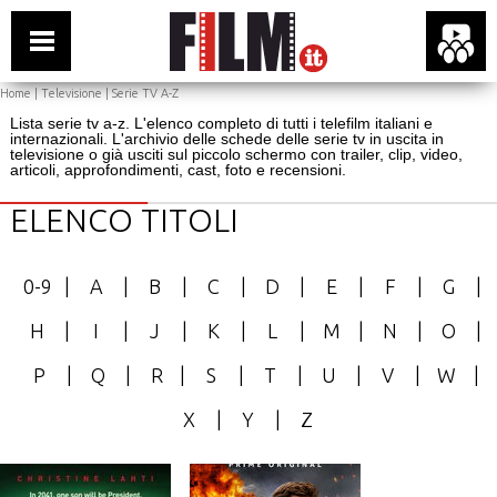
Home
|
Televisione
| Serie TV A-Z
Lista serie tv a-z. L'elenco completo di tutti i telefilm italiani e
internazionali. L'archivio delle schede delle serie tv in uscita in
televisione o già usciti sul piccolo schermo con trailer, clip, video,
articoli, approfondimenti, cast, foto e recensioni.
ELENCO TITOLI
0-9
|
A
|
B
|
C
|
D
|
E
|
F
|
G
|
H
|
I
|
J
|
K
|
L
|
M
|
N
|
O
|
P
|
Q
|
R
|
S
|
T
|
U
|
V
|
W
|
X
|
Y
|
Z