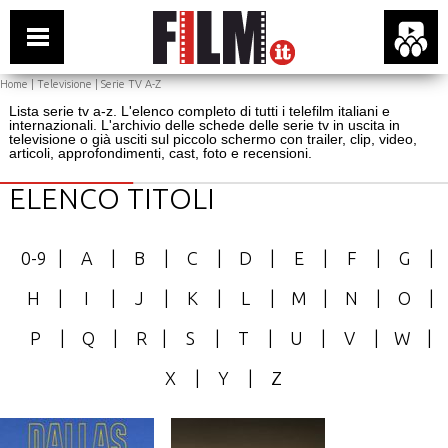
Home
|
Televisione
| Serie TV A-Z
Lista serie tv a-z. L'elenco completo di tutti i telefilm italiani e
internazionali. L'archivio delle schede delle serie tv in uscita in
televisione o già usciti sul piccolo schermo con trailer, clip, video,
articoli, approfondimenti, cast, foto e recensioni.
ELENCO TITOLI
0-9
|
A
|
B
|
C
|
D
|
E
|
F
|
G
|
H
|
I
|
J
|
K
|
L
|
M
|
N
|
O
|
P
|
Q
|
R
|
S
|
T
|
U
|
V
|
W
|
X
|
Y
|
Z