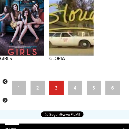
GIRLS
GLORIA
1
2
3
4
5
6