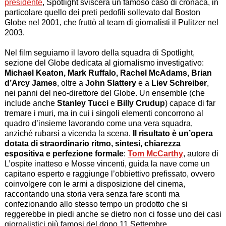
presidente
, Spotlight sviscera un famoso caso di cronaca, in
particolare quello dei preti pedofili sollevato dal Boston
Globe nel 2001, che fruttò al team di giornalisti il Pulitzer nel
2003.
Nel film seguiamo il lavoro della squadra di Spotlight,
sezione del Globe dedicata al giornalismo investigativo:
Michael Keaton, Mark Ruffalo, Rachel McAdams, Brian
d’Arcy James
, oltre a
John Slattery
e a
Liev Schreiber
,
nei panni del neo-direttore del Globe. Un ensemble (che
include anche
Stanley Tucci
e
Billy Crudup
) capace di far
tremare i muri, ma in cui i singoli elementi concorrono al
quadro d’insieme lavorando come una vera squadra,
anziché rubarsi a vicenda la scena.
Il risultato è un’opera
dotata di straordinario ritmo, sintesi, chiarezza
espositiva e perfezione formale
:
Tom McCarthy
, autore di
L’ospite inatteso e Mosse vincenti, guida la nave come un
capitano esperto e raggiunge l’obbiettivo prefissato, ovvero
coinvolgere con le armi a disposizione del cinema,
raccontando una storia vera senza fare sconti ma
confezionando allo stesso tempo un prodotto che si
reggerebbe in piedi anche se dietro non ci fosse uno dei casi
giornalistici più famosi del dopo 11 Settembre.