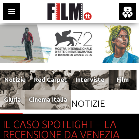
Notizie
Red Carpet
Interviste
Film
Giuria
Cinema Italia
NOTIZIE
IL CASO SPOTLIGHT – LA
RECENSIONE DA VENEZIA