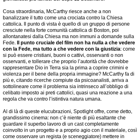
Cosa straordinaria, McCarthy riesce anche a non
banalizzare il tutto come una crociata contro la Chiesa
cattolica. Il punto di vista è quello di un gruppo di persone
cresciute nella forte comunità cattolica di Boston, poi
allontanatesi dalla Chiesa ma non immuni a domande sulla
Fede.
Il punto cruciale del film non ha nulla a che vedere
con la Fede, ma tutto a che vedere con la giustizia
: come
si può essere cristiani, buoni o cattivi, osservanti o non
osservanti, e tollerare che proprio l’autorità che dovrebbe
rappresentare Dio in Terra sia la prima a coprire crimini e
violenza per il bene della propria immagine? McCarthy fa di
più e, citando ricerche compiute da psicoanalisti, arriva a
sottolineare come il problema sia intrinseco all’obbligo di
celibato imposto ai preti cattolici, quasi una reazione a una
regola che va contro l’istintiva natura umana.
Al di là di queste elucubrazioni, Spotlight offre, come detto,
grandissimo cinema: non c’è niente di più esaltante che
guardare il superbo lavoro di un cast completamente
coinvolto in un progetto e a proprio agio con il materiale, così
come osservare un regista (e sceneggiatore) mettere in