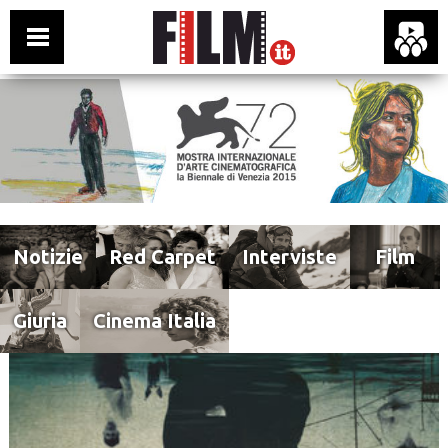
Notizie
Red Carpet
Interviste
Film
Giuria
Cinema Italia