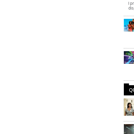
I p
dis
Disney
Univers
Q