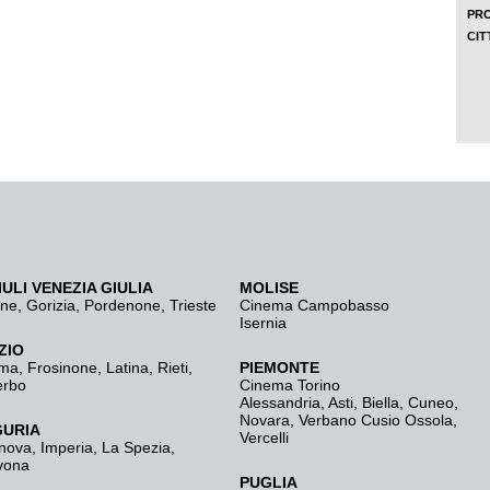
IULI VENEZIA GIULIA
MOLISE
ine
,
Gorizia
,
Pordenone
,
Trieste
Cinema Campobasso
Isernia
ZIO
ma
,
Frosinone
,
Latina
,
Rieti
,
PIEMONTE
erbo
Cinema Torino
Alessandria
,
Asti
,
Biella
,
Cuneo
,
Novara
,
Verbano Cusio Ossola
,
GURIA
Vercelli
nova
,
Imperia
,
La Spezia
,
vona
PUGLIA