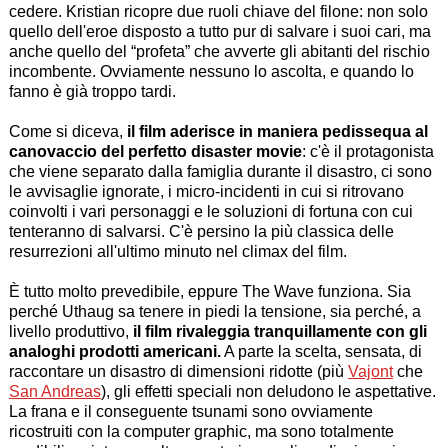
cedere. Kristian ricopre due ruoli chiave del filone: non solo
quello dell'eroe disposto a tutto pur di salvare i suoi cari, ma
anche quello del “profeta” che avverte gli abitanti del rischio
incombente. Ovviamente nessuno lo ascolta, e quando lo
fanno è già troppo tardi.
Come si diceva,
il film aderisce in maniera pedissequa al
canovaccio del perfetto disaster movie
: c'è il protagonista
che viene separato dalla famiglia durante il disastro, ci sono
le avvisaglie ignorate, i micro-incidenti in cui si ritrovano
coinvolti i vari personaggi e le soluzioni di fortuna con cui
tenteranno di salvarsi. C'è persino la più classica delle
resurrezioni all'ultimo minuto nel climax del film.
È tutto molto prevedibile, eppure The Wave funziona. Sia
perché Uthaug sa tenere in piedi la tensione, sia perché, a
livello produttivo,
il film rivaleggia tranquillamente con gli
analoghi prodotti americani.
A parte la scelta, sensata, di
raccontare un disastro di dimensioni ridotte (più
Vajont
che
San Andreas
), gli effetti speciali non deludono le aspettative.
La frana e il conseguente tsunami sono ovviamente
ricostruiti con la computer graphic, ma sono totalmente