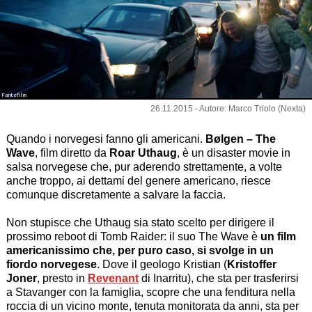
Fantefilm
26.11.2015 - Autore: Marco Triolo (Nexta)
Quando i norvegesi fanno gli americani.
Bølgen – The
Wave
, film diretto da
Roar Uthaug
, è un disaster movie in
salsa norvegese che, pur aderendo strettamente, a volte
anche troppo, ai dettami del genere americano, riesce
comunque discretamente a salvare la faccia.
Non stupisce che Uthaug sia stato scelto per dirigere il
prossimo reboot di Tomb Raider: il suo The Wave è
un film
americanissimo che, per puro caso, si svolge in un
fiordo norvegese
. Dove il geologo Kristian (
Kristoffer
Joner
, presto in
Revenant
di Inarritu), che sta per trasferirsi
a Stavanger con la famiglia, scopre che una fenditura nella
roccia di un vicino monte, tenuta monitorata da anni, sta per