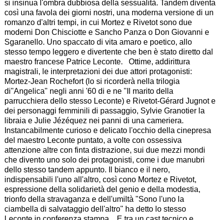
si insinua l'ombra dubbiosa della sessualità. Tandem diventa
così una favola dei giorni nostri, una moderna versione di un
romanzo d'altri tempi, in cui Mortez e Rivetot sono due
moderni Don Chisciotte e Sancho Panza o Don Giovanni e
Sgaranello. Uno spaccato di vita amaro e poetico, allo
stesso tempo leggero e divertente che ben è stato diretto dal
maestro francese Patrice Leconte. Ottime, addirittura
magistrali, le interpretazioni dei due attori protagonisti:
Mortez-Jean Rochefort (lo si ricorderà nella trilogia
di"Angelica" negli anni '60 di e ne "Il marito della
parrucchiera dello stesso Leconte) e Rivetot-Gérard Jugnot e
dei personaggi femminili di passaggio, Sylvie Granotier la
libraia e Julie Jézéquez nei panni di una cameriera.
Instancabilmente curioso e delicato l'occhio della cinepresa
del maestro Leconte puntato, a volte con ossessiva
attenzione altre con finta distrazione, sui due mezzi mondi
che divento uno solo dei protagonisti, come i due manubri
dello stesso tandem appunto. Il bianco e il nero,
indispensabili l'uno all'altro, così cono Mortez e Rivetot,
espressione della solidarietà del genio e della modestia,
trionfo della stravaganza e dell'umiltà "Sono l'uno la
ciambella di salvataggio dell'altro" ha detto lo stesso
Leconte in conferenza stampa. E tra un cast tecnico e