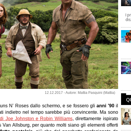
I p
dis
Disney
Univers
12.12.2017 - Autore: Mattia Pasquini (Mattia)
Q
uns N' Roses dallo schermo, e se fossero gli
anni '90
il
rnati indietro nel tempo sarebbe più convincente. Ma sono
di Joe Johnston e Robin Williams
, direttamente ispirato
 Van Allsburg, per quanto molti siano gli elementi offerti