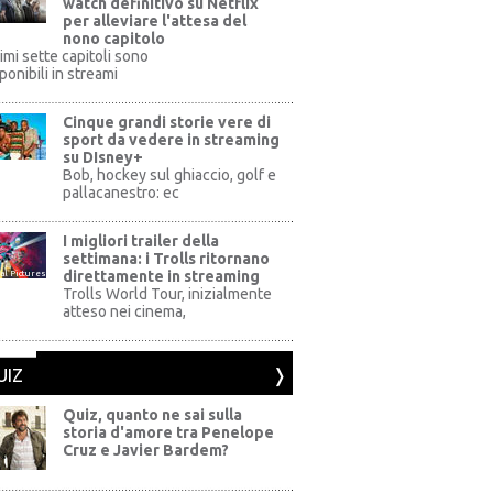
watch definitivo su Netflix
per alleviare l'attesa del
nono capitolo
rimi sette capitoli sono
ponibili in streami
Cinque grandi storie vere di
sport da vedere in streaming
su DIsney+
+
Bob, hockey sul ghiaccio, golf e
pallacanestro: ec
I migliori trailer della
settimana: i Trolls ritornano
direttamente in streaming
al Pictures
Trolls World Tour, inizialmente
atteso nei cinema,
UIZ
Quiz, quanto ne sai sulla
storia d'amore tra Penelope
Cruz e Javier Bardem?