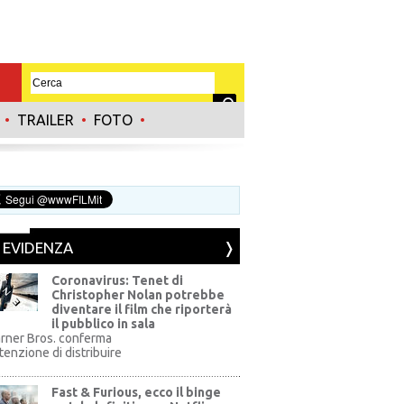
•
TRAILER
•
FOTO
•
N EVIDENZA
Coronavirus: Tenet di
Christopher Nolan potrebbe
diventare il film che riporterà
il pubblico in sala
rner Bros. conferma
ntenzione di distribuire
Fast & Furious, ecco il binge