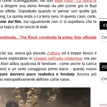
to come sceneggiatore, nel suo
Walk Hard - La storia di
a dirigere una storia firmata da altri (come già in Bad
o effetto. Soprattutto quando le 'penne' son quelle già
, La quinta onda o La terra nera. In questo caso, certo,
nte del film
, ma ugualmente non ci si aspettava che la
 logica di un lancio di dadi.
rofonda... The Rock condivide la prima foto ufficiale
 che sia, aveva già provato
Zathura
ed è troppo fresco il
ione esploratore in
Viaggio nell'isola misteriosa
; ma per
o Alan abbia qualcosa di familiare - come anche la carica
liori) e un certo coraggioso primo bacio - questo nuovo
are davvero poco realistica e fondata
. Ancora più
mo retrospettivamente definire come naive.