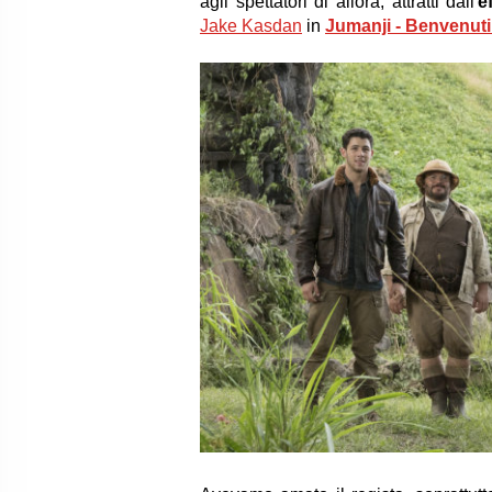
agli spettatori di allora, attratti dall'
e
Jake Kasdan
in
Jumanji - Benvenuti