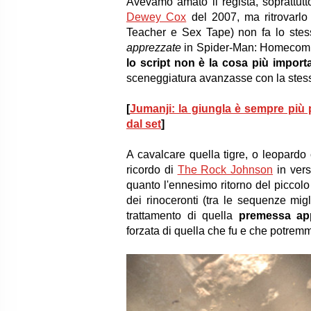
Avevamo amato il regista, soprattut
Dewey Cox
del 2007, ma ritrovarlo 
Teacher e Sex Tape) non fa lo stess
apprezzate
in Spider-Man: Homecoming
lo script non è la cosa più importa
sceneggiatura avanzasse con la stessa
[
Jumanji: la giungla è sempre più p
dal set
]
A cavalcare quella tigre, o leopardo
ricordo di
The Rock Johnson
in vers
quanto l'ennesimo ritorno del piccol
dei rinoceronti (tra le sequenze mig
trattamento di quella
premessa app
forzata di quella che fu e che potrem