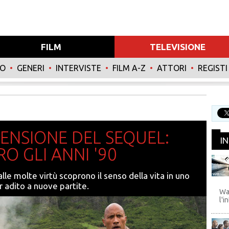
FILM
TELEVISIONE
NO
•
GENERI
•
INTERVISTE
•
FILM A-Z
•
ATTORI
•
REGISTI
CENSIONE DEL SEQUEL:
I
O GLI ANNI '90
lle molte virtù scoprono il senso della vita in uno
WB
 adito a nuove partite.
Wa
l'i