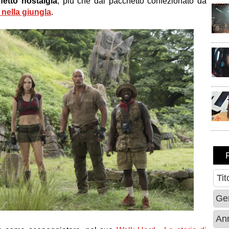
ffetto nostalgia
, più che dal pacchetto confezionato da
 nella giungla
.