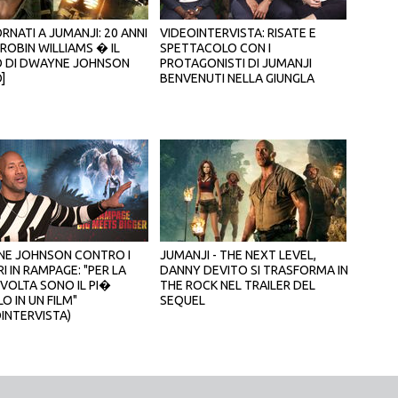
RNATI A JUMANJI: 20 ANNI
VIDEOINTERVISTA: RISATE E
ROBIN WILLIAMS � IL
SPETTACOLO CON I
 DI DWAYNE JOHNSON
PROTAGONISTI DI JUMANJI
]
BENVENUTI NELLA GIUNGLA
E JOHNSON CONTRO I
JUMANJI - THE NEXT LEVEL,
 IN RAMPAGE: "PER LA
DANNY DEVITO SI TRASFORMA IN
 VOLTA SONO IL PI�
THE ROCK NEL TRAILER DEL
O IN UN FILM"
SEQUEL
OINTERVISTA)