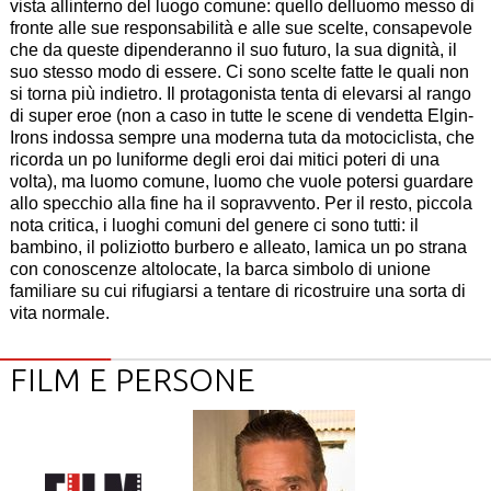
vista allinterno del luogo comune: quello delluomo messo di
fronte alle sue responsabilità e alle sue scelte, consapevole
che da queste dipenderanno il suo futuro, la sua dignità, il
suo stesso modo di essere. Ci sono scelte fatte le quali non
si torna più indietro. Il protagonista tenta di elevarsi al rango
di super eroe (non a caso in tutte le scene di vendetta Elgin-
Irons indossa sempre una moderna tuta da motociclista, che
ricorda un po luniforme degli eroi dai mitici poteri di una
volta), ma luomo comune, luomo che vuole potersi guardare
allo specchio alla fine ha il sopravvento. Per il resto, piccola
nota critica, i luoghi comuni del genere ci sono tutti: il
bambino, il poliziotto burbero e alleato, lamica un po strana
con conoscenze altolocate, la barca simbolo di unione
familiare su cui rifugiarsi a tentare di ricostruire una sorta di
vita normale.
FILM E PERSONE