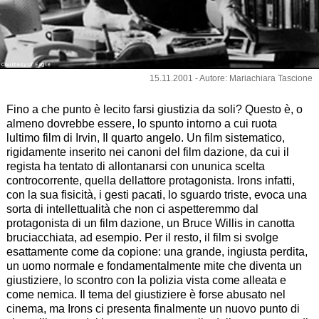
Courtesy of Eagle
15.11.2001 - Autore: Mariachiara Tascione
Fino a che punto è lecito farsi giustizia da soli? Questo è, o
almeno dovrebbe essere, lo spunto intorno a cui ruota
lultimo film di Irvin, Il quarto angelo. Un film sistematico,
rigidamente inserito nei canoni del film dazione, da cui il
regista ha tentato di allontanarsi con ununica scelta
controcorrente, quella dellattore protagonista. Irons infatti,
con la sua fisicità, i gesti pacati, lo sguardo triste, evoca una
sorta di intellettualità che non ci aspetteremmo dal
protagonista di un film dazione, un Bruce Willis in canotta
bruciacchiata, ad esempio. Per il resto, il film si svolge
esattamente come da copione: una grande, ingiusta perdita,
un uomo normale e fondamentalmente mite che diventa un
giustiziere, lo scontro con la polizia vista come alleata e
come nemica. Il tema del giustiziere è forse abusato nel
cinema, ma Irons ci presenta finalmente un nuovo punto di