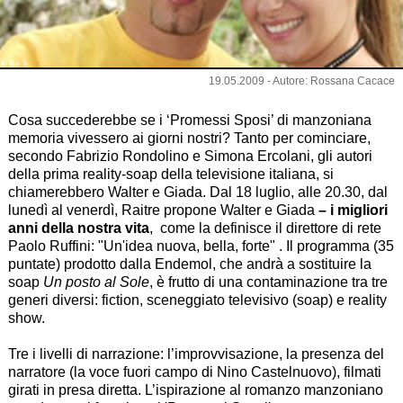
© Rai 3
19.05.2009 - Autore: Rossana Cacace
Cosa succederebbe se i ‘
Promessi Sposi’
di manzoniana
memoria vivessero ai giorni nostri? Tanto per cominciare,
secondo Fabrizio Rondolino e Simona Ercolani, gli autori
della prima reality-soap della televisione italiana, si
chiamerebbero Walter e Giada. Dal 18 luglio, alle 20.30, dal
lunedì al venerdì, Raitre propone Walter e Giada
–
i migliori
anni della nostra vita
, come la definisce il direttore di rete
Paolo Ruffini: "
Un'idea nuova, bella, forte"
. Il programma (35
puntate) prodotto dalla Endemol, che andrà a sostituire la
soap
Un posto al Sole
, è frutto di una contaminazione tra tre
generi diversi: fiction, sceneggiato televisivo (soap) e reality
show.
Tre i livelli di narrazione: l’improvvisazione, la presenza del
narratore (la voce fuori campo di Nino Castelnuovo), filmati
girati in presa diretta. L’ispirazione al romanzo manzoniano