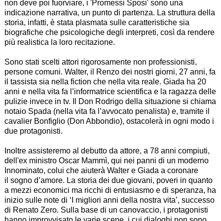
non deve poi fuorviare, i
'Promessi Sposi'
sono una
indicazione narrativa, un punto di partenza. La struttura della
storia, infatti, è stata plasmata sulle caratteristiche sia
biografiche che psicologiche degli interpreti, così da rendere
più realistica la loro recitazione.
Sono stati scelti attori rigorosamente non professionisti,
persone comuni. Walter, il Renzo dei nostri giorni, 27 anni, fa
il tassista sia nella fiction che nella vita reale. Giada ha 20
anni e nella vita fa l’informatrice scientifica e la ragazza delle
pulizie invece in tv. Il Don Rodrigo della situazione si chiama
notaio Spada (nella vita fa l’avvocato penalista) e, tramite il
cavalier Bonfiglio (Don Abbondio), ostacolerà in ogni modo i
due protagonisti.
Inoltre assisteremo al debutto da attore, a 78 anni compiuti,
dell'ex ministro Oscar Mammì, qui nei panni di un moderno
Innominato, colui che aiuterà Walter e Giada a coronare
il sogno d’amore. La storia dei due giovani, poveri in quanto
a mezzi economici ma ricchi di entusiasmo e di speranza, ha
inizio sulle note di
‘I migliori anni della nostra vita’,
successo
di Renato Zero. Sulla base di un canovaccio, i protagonisti
hanno improvvisato le varie scene, i cui dialoghi non sono