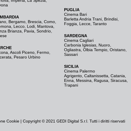
nova
,
Imperia
,
La Spezia
,
vona
PUGLIA
Cinema Bari
MBARDIA
Barletta Andria Trani
,
Brindisi
,
ano
,
Bergamo
,
Brescia, Como
,
Foggia
,
Lecce
,
Taranto
emona
,
Lecco
,
Lodi
,
Mantova
,
nza Brianza
,
Pavia
,
Sondrio
,
rese
SARDEGNA
Cinema Cagliari
Carbonia Iglesias
,
Nuoro
,
RCHE
Ogliastra
,
Olbia Tempio
,
Oristano
,
cona
,
Ascoli Piceno
,
Fermo
,
Sassari
cerata
,
Pesaro Urbino
SICILIA
Cinema Palermo
Agrigento
,
Caltanissetta
,
Catania
,
Enna
,
Messina
,
Ragusa
,
Siracusa
,
Trapani
one Cookie
| Copyright © 2021 GEDI Digital S.r.l. Tutti i diritti riservati