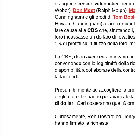
d’auguri e persino videopoker, per un 
Weber
),
Don Most
(
Ralph Malph
),
Ma
Cunningham
) e gli eredi di
Tom Bosl
Howard Cunningham
) a fare comunel
fare causa alla
CBS
che, sfruttandoli
loro incassasse un dollaro di royalties
5% di profitti sull’utilizzo della loro
La CBS, dopo aver cercato invano un a
convenendo con la legittimità della r
disponibilità a collaborare della contro
la faccenda.
Presumibilmente ad accogliere la propo
degli attori che hanno poi avanzato la 
di dollari
. Cari costeranno quei Giorn
Curiosamente, Ron Howard ed Henry Win
hanno firmato la richiesta.