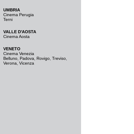
UMBRIA
Cinema Perugia
Terni
VALLE D'AOSTA
Cinema Aosta
VENETO
Cinema Venezia
Belluno
,
Padova
,
Rovigo
,
Treviso
,
Verona
,
Vicenza