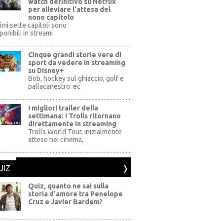
watch definitivo su Netflix
per alleviare l'attesa del
nono capitolo
rimi sette capitoli sono
ponibili in streami
Cinque grandi storie vere di
sport da vedere in streaming
su DIsney+
+
Bob, hockey sul ghiaccio, golf e
pallacanestro: ec
I migliori trailer della
settimana: i Trolls ritornano
direttamente in streaming
al Pictures
Trolls World Tour, inizialmente
atteso nei cinema,
UIZ
Quiz, quanto ne sai sulla
storia d'amore tra Penelope
Cruz e Javier Bardem?