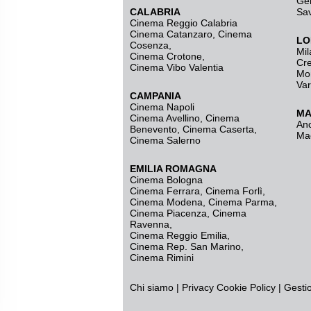
Ge
CALABRIA
Sa
Cinema Reggio Calabria
Cinema Catanzaro
,
Cinema
LO
Cosenza
,
Mil
Cinema Crotone
,
Cr
Cinema Vibo Valentia
Mo
Va
CAMPANIA
Cinema Napoli
MA
Cinema Avellino
,
Cinema
An
Benevento
,
Cinema Caserta
,
Ma
Cinema Salerno
EMILIA ROMAGNA
Cinema Bologna
Cinema Ferrara
,
Cinema Forlì
,
Cinema Modena
,
Cinema Parma
,
Cinema Piacenza
,
Cinema
Ravenna
,
Cinema Reggio Emilia
,
Cinema Rep. San Marino
,
Cinema Rimini
Chi siamo
|
Privacy
Cookie Policy
|
Gesti