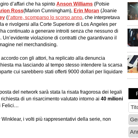
giro d’affari che ha spinto
Anson Williams
(
Potsie
rion Ross
(
Marion Cunningham
),
Erin Moran
(
Joanie
ey
(
l’attore, scomparso lo scorso anno
, che interpretava
la e rivolgersi alla Corte Superiore di Los Angeles per
, ha continuato a generare introiti senza che nessuno di
. Un’evidente violazione di contratti che garantivano il
 immagine nel merchandising.
ccordo con gli attori, ha replicato alla denuncia
ichiesta ma lasciando al tempo stesso intendere la scarsa
parte cui sarebbero stati offerti 9000 dollari per liquidare
sta del network sarà stata la risata fragorosa dei legali
richiesta di un risarcimento valutato intorno ai
40 milioni
i Felici…
klear, i volti più rappresentativi della serie, non