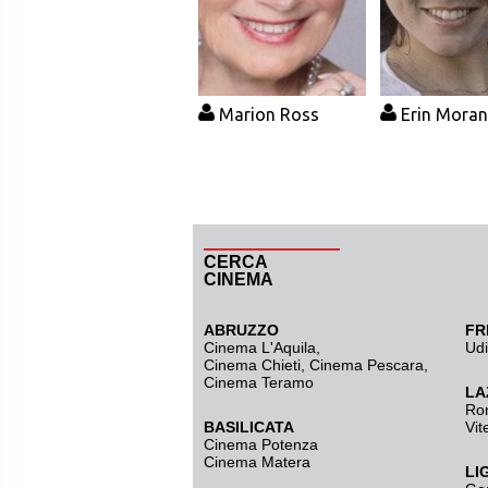
Marion Ross
Erin Moran
CERCA
CINEMA
ABRUZZO
FR
Cinema L'Aquila
,
Ud
Cinema Chieti, Cinema Pescara,
Cinema Teramo
LA
Ro
BASILICATA
Vit
Cinema Potenza
Cinema Matera
LI