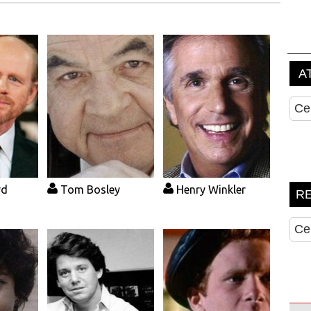
rd
Tom Bosley
Henry Winkler