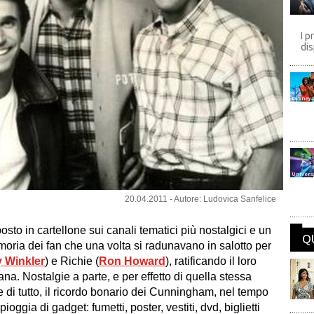
I p
dis
Disney
Univers
20.04.2011 - Autore: Ludovica Sanfelice
to in cartellone sui canali tematici più nostalgici e un
Q
moria dei fan che una volta si radunavano in salotto per
 Winkler
) e
Richie
(
Ron Howard
), ratificando il loro
ana. Nostalgie a parte, e per effetto di quella stessa
di tutto, il ricordo bonario dei
Cunningham
, nel tempo
oggia di gadget: fumetti, poster, vestiti, dvd, biglietti