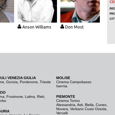
Anson Williams
Don Most
IULI VENEZIA GIULIA
MOLISE
ine
,
Gorizia
,
Pordenone
,
Trieste
Cinema Campobasso
Isernia
ZIO
ma
,
Frosinone
,
Latina
,
Rieti
,
PIEMONTE
erbo
Cinema Torino
Alessandria
,
Asti
,
Biella
,
Cuneo
,
Novara
,
Verbano Cusio Ossola
,
GURIA
Vercelli