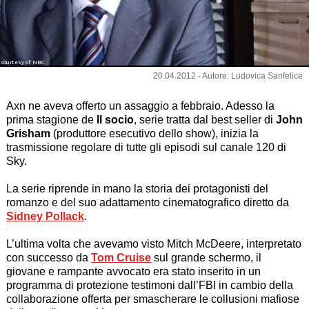
courtesy of NBC
20.04.2012 - Autore: Ludovica Sanfelice
Axn ne aveva offerto un assaggio a febbraio. Adesso la
prima stagione de
Il socio
, serie tratta dal best seller di
John
Grisham
(produttore esecutivo dello show), inizia la
trasmissione regolare di tutte gli episodi sul canale 120 di
Sky.
La serie riprende in mano la storia dei protagonisti del
romanzo e del suo adattamento cinematografico diretto da
Sidney Pollack
.
L’ultima volta che avevamo visto
Mitch McDeere
, interpretato
con successo da
Tom Cruise
sul grande schermo, il
giovane e rampante avvocato era stato inserito in un
programma di protezione testimoni dall’FBI in cambio della
collaborazione offerta per smascherare le collusioni mafiose