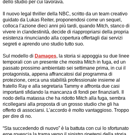
dello studio per cui lavorava.
Il nuovo legal thriller della NBC, scritto da un team creativo
guidato da Lukas Reiter, proponendosi come un sequel,
colloca l’azione dieci anni più tardi, quando Mitch, stanco di
vivere in clandestinità, decide di riappropriarsi della propria
esistenza rinunciando alla copertura offertagli dai servizi
segreti e aprendo uno studio tutto suo.
Sul modello di
Damages
, la storia si appoggia su due linee
temporali con un presente che mostra Mitch in fuga, ed un
passato prossimo ambientato sei settimane prima, in cui il
protagonista, appena affrancatosi dal programma di
protezione, cerca una stabilità professionale insieme al
fratello
Ray
e alla segretaria
Tammy
e affronta due casi
importanti sfidando la mancanza di fondi per finanziarli. Il
nodo della matassa che ha ridotto Mitch alla fuga, sembra
ricollegarsi alla proposta di un grosso studio che gli ha
offerto di associarsi. L’accordo è molto vantaggioso. Troppo
per dire di no.
“
Sta succedendo di nuovo
” è la battuta con cui lo sfortunato
eroe rovescia la trama verso il sinistro ripetersi della storia.