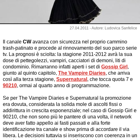
27.04.2011 - Autore: Ludovica Sanfelice
Il canale
CW
avanza con sicurezza nel proprio cammino
trash-patinato e procede al rinnovamento del suo parco serie
tv. La prognosi è sciolta: la stagione 2011-2012 avrà la sua
dose di pettegolezzi, vampiri, cacciatori di demoni, liti di
condominio. Rimarranno infatti aperti i set di
Gossip Girl
,
giunto al quinto capitolo,
The Vampire Diaries
, che arriva
così alla terza stagione,
Supernatural
, che tocca quota 7 e
90210
, ormai al quarto anno di programmazione.
Se per The Vampire Diaries e Supernatural la promozione
era dovuta, considerata la solida mole di ascolti fissi o
addirittura in crescita esponenziale; nel caso di Gossip Girl e
90210, che non sono più le pantere di una volta, il network
deve aver fatto appello ai fasti passati e alla forte
identificazione tra canale e show prima di accordare il via
libera. Le decisioni tuttavia si inseriscono con coerenza in un