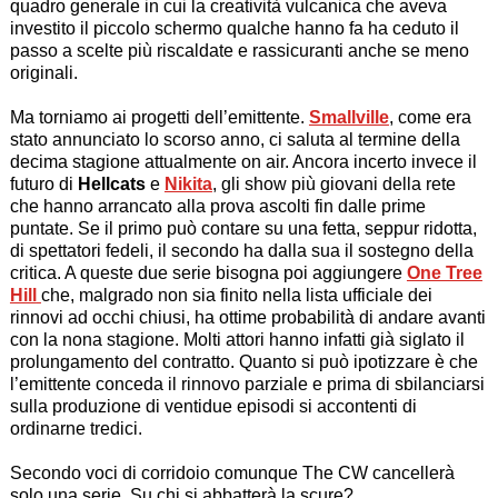
quadro generale in cui la creatività vulcanica che aveva
investito il piccolo schermo qualche hanno fa ha ceduto il
passo a scelte più riscaldate e rassicuranti anche se meno
originali.
Ma torniamo ai progetti dell’emittente.
Smallville
, come era
stato annunciato lo scorso anno, ci saluta al termine della
decima stagione attualmente on air. Ancora incerto invece il
futuro di
Hellcats
e
Nikita
, gli show più giovani della rete
che hanno arrancato alla prova ascolti fin dalle prime
puntate. Se il primo può contare su una fetta, seppur ridotta,
di spettatori fedeli, il secondo ha dalla sua il sostegno della
critica. A queste due serie bisogna poi aggiungere
One Tree
Hill
che, malgrado non sia finito nella lista ufficiale dei
rinnovi ad occhi chiusi, ha ottime probabilità di andare avanti
con la nona stagione. Molti attori hanno infatti già siglato il
prolungamento del contratto. Quanto si può ipotizzare è che
l’emittente conceda il rinnovo parziale e prima di sbilanciarsi
sulla produzione di ventidue episodi si accontenti di
ordinarne tredici.
Secondo voci di corridoio comunque The CW cancellerà
solo una serie. Su chi si abbatterà la scure?