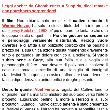
Leggi anche: da Ghostbusters a Suspiria, dieci remake
che potrebbero sorprenderci
Il film
: Non chiamiamolo remake.
Il cattivo tenente
di
Werner Herzog
ha solo lo stesso titolo del film interpretato
da
Harvey Keitel nel 1992
. E' più un parente lontano che una
fotocopia esatta di quel film.
Più che giocare su sequenze
e personaggi veramente disturbanti. Herzog vuole
divertirsi
e ci affida a un poliziotto corrotto che ha pagato il
prezzo della sua unica azione giusta rimanendo gravemente
ferito e portandosi un dolore cronico alla schiena.
Si vuole
subito bene a Cage
, alla sua follia e alla voglia del
personaggio di fare il suo dovere di poliziotto e risolvere il
caso del brutale omicidio di una famiglia di immigrati
clandestini. Tutto questo a costo di affrontare i suoi demoni e
la sua dipendenza da antidolorifici e droghe pesanti.
Dietro le quinte
:
Abel Ferrara
, regista del Cattivo tenente
originale, non ha mai fatto mistero del suo odio verso l'intero
progetto, augurando perfino la morte a Herzog e ai suoi
produttori. Quando il nuovo cattivo tenente è stato presentato
al festival di Venezia, Herzog ha provato a seppellire l'ascia