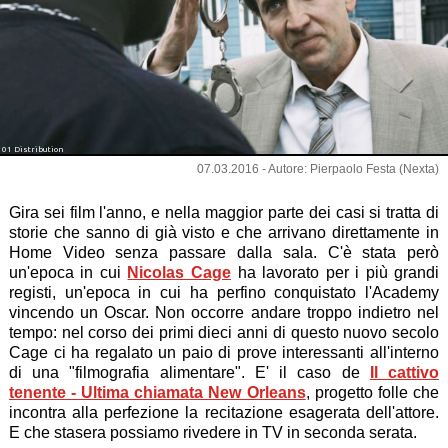
01 Distribution
07.03.2016 - Autore: Pierpaolo Festa (Nexta)
Gira sei film l'anno, e nella maggior parte dei casi si tratta di
storie che sanno di già visto e che arrivano direttamente in
Home Video senza passare dalla sala. C'è stata però
un'epoca in cui
Nicolas Cage
ha lavorato per i più grandi
registi, un'epoca in cui ha perfino conquistato l'Academy
vincendo un Oscar. Non occorre andare troppo indietro nel
tempo: nel corso dei primi dieci anni di questo nuovo secolo
Cage ci ha regalato un paio di prove interessanti all'interno
di una "filmografia alimentare". E' il caso de
Il cattivo
tenente - Ultima chiamata New Orleans
, progetto folle che
incontra alla perfezione la recitazione esagerata dell'attore.
E che stasera possiamo rivedere in TV in seconda serata.