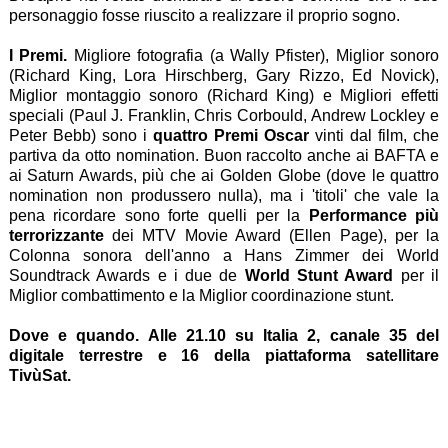
personaggio fosse riuscito a realizzare il proprio sogno.
I Premi.
Migliore fotografia (a Wally Pfister), Miglior sonoro
(Richard King, Lora Hirschberg, Gary Rizzo, Ed Novick),
Miglior montaggio sonoro (Richard King) e Migliori effetti
speciali (Paul J. Franklin, Chris Corbould, Andrew Lockley e
Peter Bebb) sono i
quattro Premi Oscar
vinti dal film, che
partiva da otto nomination. Buon raccolto anche ai BAFTA e
ai Saturn Awards, più che ai Golden Globe (dove le quattro
nomination non produssero nulla), ma i 'titoli' che vale la
pena ricordare sono forte quelli per la
Performance più
terrorizzante
dei MTV Movie Award (Ellen Page), per la
Colonna sonora dell'anno a Hans Zimmer dei World
Soundtrack Awards e i due de
World Stunt Award
per il
Miglior combattimento e la Miglior coordinazione stunt.
Dove e quando. Alle 21.10 su Italia 2, canale 35 del
digitale terrestre e 16 della piattaforma satellitare
TivùSat.