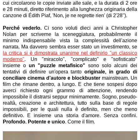
cui circolarono le copie inviate alle sale, e la durata di 2 ore
e 28 minuti, diretto riferimento alla lunghezza originaria della
canzone di Édith Piaf, 'Non, je ne regrette rien' (di 2'28'').
Perché vederlo.
Ci sono voluti dieci anni a Christopher
Nolan per scriverne la sceneggiatura, probabilmente il
minimo indispensabile vista la complessità dell'azione
narrata. Ma davvero sembra esser stato un investimento, se
la critica si è dimostrata unanime nel definirlo "un classico
moderno"
. Un "miracolo", "complicato" e "sofisticato"
insieme o
un "puzzle metafisico"
sono solo alcuni dei
tentativi di definire un'opera tanto
originale, in grado di
conciliare cinema d’autore e blockbuster
mainstream. Un
film che rimane dentro, a lungo. E che tiene sospesi dopo
averci richiesto ogni grammo di attenzione, rendendo
impossibile il distrarsi seppur minimamente. Sogno, pseudo-
realtà, creazione e architettura, tutto sulla base di regole
impossibili, per le quali nulla è definito, men che meno
definitivo. E insieme una storia d'amore. Senza confini.
Profondo. Potente e unico
. Come il film.