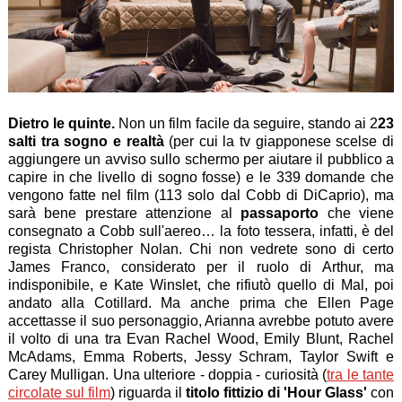
Dietro le quinte.
Non un film facile da seguire, stando ai 2
23
salti tra sogno e realtà
(per cui la tv giapponese scelse di
aggiungere un avviso sullo schermo per aiutare il pubblico a
capire in che livello di sogno fosse) e le 339 domande che
vengono fatte nel film (113 solo dal Cobb di DiCaprio), ma
sarà bene prestare attenzione al
passaporto
che viene
consegnato a Cobb sull'aereo… la foto tessera, infatti, è del
regista Christopher Nolan. Chi non vedrete sono di certo
James Franco, considerato per il ruolo di Arthur, ma
indisponibile, e Kate Winslet, che rifiutò quello di Mal, poi
andato alla Cotillard. Ma anche prima che Ellen Page
accettasse il suo personaggio, Arianna avrebbe potuto avere
il volto di una tra Evan Rachel Wood, Emily Blunt, Rachel
McAdams, Emma Roberts, Jessy Schram, Taylor Swift e
Carey Mulligan. Una ulteriore - doppia - curiosità (
tra le tante
circolate sul film
) riguarda il
titolo fittizio di 'Hour Glass'
con