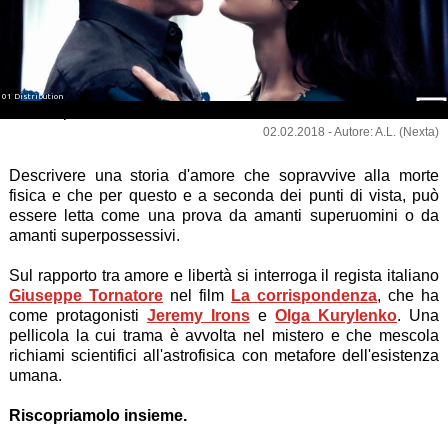
01 Distribution
La corrispondenza
02.02.2018 - Autore: A.L. (Nexta)
Descrivere una storia d'amore che sopravvive alla morte
fisica e che per questo e a seconda dei punti di vista, può
essere letta come una prova da amanti superuomini o da
amanti superpossessivi.
Sul rapporto tra amore e libertà si interroga il regista italiano
Giuseppe Tornatore
nel film
La corrispondenza
, che ha
come protagonisti
Jeremy Irons
e
Olga Kurylenko
. Una
pellicola la cui trama è avvolta nel mistero e che mescola
richiami scientifici all'astrofisica con metafore dell'esistenza
umana.
Riscopriamolo insieme.