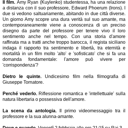
Il film.
Amy Ryan (Kuylenko) studentessa, ha una relazione
a distanza con il suo professore, Edward Phoerum (Irons). I
due si vedono saltuariamente, abitando in due città diverse.
Un giorno Amy scopre una dura verità sul suo amante, ma
contemporaneamente viene a conoscenza di un preciso
disegno da parte del professore per tenere vivo il loro
sentimento anche nel tempo. Con una storia d'amore
raffinata ma a tratti anche troppo barocca, il regista siciliano
indaga il rapporto tra sentimento e libertà, tra eternità e
mortalità in un film molto 'alto' e 'sofisticato' che si fa una
domanda fondamentale: l'amore può vivere per
'corrispondenza'?
Dietro le quinte.
Undicesimo film nella filmografia di
Giuseppe Tornatore.
Perché vederlo.
Riflessione romantica e 'intellettuale' sulla
natura libertaria o possessiva dell'amore.
La scena da antologia.
Il primo videomessaggio tra il
professore e la sua alunna-amante.
Dove e quando.
Venerdì 2 febbraio alle ore 21:15 su Rai 3.