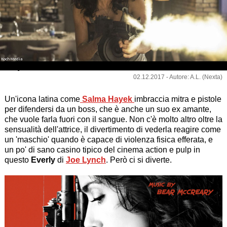
Koch Media
Everly
02.12.2017 - Autore: A.L. (Nexta)
Un'icona latina come
Salma Hayek
imbraccia mitra e pistole
per difendersi da un boss, che è anche un suo ex amante,
che vuole farla fuori con il sangue. Non c'è molto altro oltre la
sensualità dell'attrice, il divertimento di vederla reagire come
un 'maschio' quando è capace di violenza fisica efferata, e
un po' di sano casino tipico del cinema action e pulp in
questo
Everly
di
Joe Lynch
. Però ci si diverte.