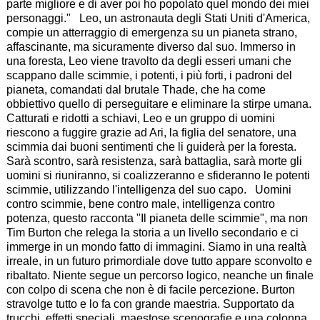
parte migliore e di aver poi ho popolato quel mondo dei miei
personaggi." Leo, un astronauta degli Stati Uniti d'America,
compie un atterraggio di emergenza su un pianeta strano,
affascinante, ma sicuramente diverso dal suo. Immerso in
una foresta, Leo viene travolto da degli esseri umani che
scappano dalle scimmie, i potenti, i più forti, i padroni del
pianeta, comandati dal brutale Thade, che ha come
obbiettivo quello di perseguitare e eliminare la stirpe umana.
Catturati e ridotti a schiavi, Leo e un gruppo di uomini
riescono a fuggire grazie ad Ari, la figlia del senatore, una
scimmia dai buoni sentimenti che li guiderà per la foresta.
Sarà scontro, sarà resistenza, sarà battaglia, sarà morte gli
uomini si riuniranno, si coalizzeranno e sfideranno le potenti
scimmie, utilizzando l'intelligenza del suo capo. Uomini
contro scimmie, bene contro male, intelligenza contro
potenza, questo racconta "Il pianeta delle scimmie", ma non
Tim Burton che relega la storia a un livello secondario e ci
immerge in un mondo fatto di immagini. Siamo in una realtà
irreale, in un futuro primordiale dove tutto appare sconvolto e
ribaltato. Niente segue un percorso logico, neanche un finale
con colpo di scena che non è di facile percezione. Burton
stravolge tutto e lo fa con grande maestria. Supportato da
trucchi, effetti speciali, maestose scenografie e una colonna