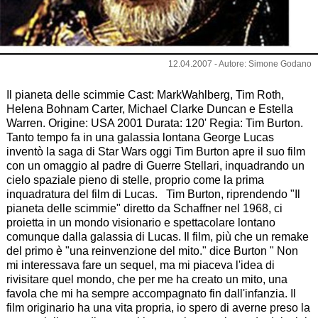
Courtesy of 20th Century Fox
12.04.2007 - Autore: Simone Godano
Il pianeta delle scimmie Cast: MarkWahlberg, Tim Roth,
Helena Bohnam Carter, Michael Clarke Duncan e Estella
Warren. Origine: USA 2001 Durata: 120' Regia: Tim Burton.
Tanto tempo fa in una galassia lontana George Lucas
inventò la saga di Star Wars oggi Tim Burton apre il suo film
con un omaggio al padre di Guerre Stellari, inquadrando un
cielo spaziale pieno di stelle, proprio come la prima
inquadratura del film di Lucas. Tim Burton, riprendendo "Il
pianeta delle scimmie" diretto da Schaffner nel 1968, ci
proietta in un mondo visionario e spettacolare lontano
comunque dalla galassia di Lucas. Il film, più che un remake
del primo è "una reinvenzione del mito." dice Burton " Non
mi interessava fare un sequel, ma mi piaceva l'idea di
rivisitare quel mondo, che per me ha creato un mito, una
favola che mi ha sempre accompagnato fin dall'infanzia. Il
film originario ha una vita propria, io spero di averne preso la