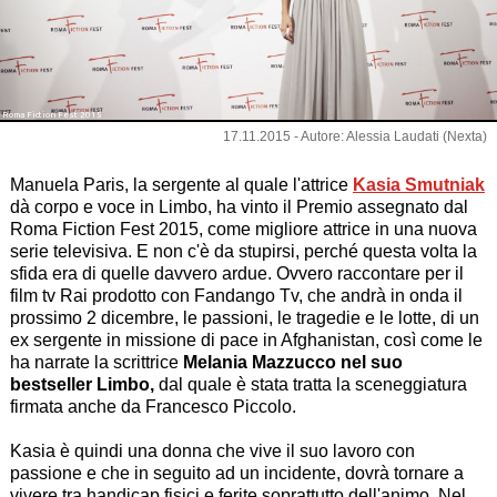
Roma Fiction Fest 2015
17.11.2015 - Autore: Alessia Laudati (Nexta)
Manuela Paris, la sergente al quale l'attrice
Kasia Smutniak
dà corpo e voce in Limbo, ha vinto il Premio assegnato dal
Roma Fiction Fest 2015, come migliore attrice in una nuova
serie televisiva. E non c'è da stupirsi, perché questa volta la
sfida era di quelle davvero ardue. Ovvero raccontare per il
film tv Rai prodotto con Fandango Tv, che andrà in onda il
prossimo 2 dicembre, le passioni, le tragedie e le lotte, di un
ex sergente in missione di pace in Afghanistan, così come le
ha narrate la scrittrice
Melania Mazzucco nel suo
bestseller Limbo,
dal quale è stata tratta la sceneggiatura
firmata anche da Francesco Piccolo.
Kasia è quindi una donna che vive il suo lavoro con
passione e che in seguito ad un incidente, dovrà tornare a
vivere tra handicap fisici e ferite soprattutto dell'animo. Nel