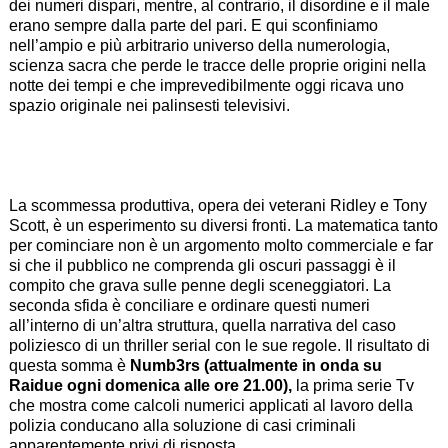
dei numeri dispari, mentre, al contrario, il disordine e il male
erano sempre dalla parte del pari. E qui sconfiniamo
nell’ampio e più arbitrario universo della numerologia,
scienza sacra che perde le tracce delle proprie origini nella
notte dei tempi e che imprevedibilmente oggi ricava uno
spazio originale nei palinsesti televisivi.
La scommessa produttiva, opera dei veterani Ridley e Tony
Scott, è un esperimento su diversi fronti. La matematica tanto
per cominciare non è un argomento molto commerciale e far
si che il pubblico ne comprenda gli oscuri passaggi è il
compito che grava sulle penne degli sceneggiatori. La
seconda sfida è conciliare e ordinare questi numeri
all’interno di un’altra struttura, quella narrativa del caso
poliziesco di un thriller serial con le sue regole. Il risultato di
questa somma è
Numb3rs
(attualmente in onda su
Raidue ogni domenica alle ore 21.00),
la prima serie Tv
che mostra come calcoli numerici applicati al lavoro della
polizia conducano alla soluzione di casi criminali
apparentemente privi di risposta.