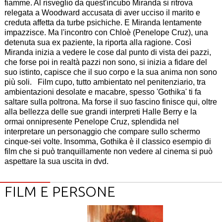
fiamme. Al risveglio da quest'incubo Miranda si ritrova
relegata a Woodward accusata di aver ucciso il marito e
creduta affetta da turbe psichiche. E Miranda lentamente
impazzisce. Ma l'incontro con Chloè (Penelope Cruz), una
detenuta sua ex paziente, la riporta alla ragione. Così
Miranda inizia a vedere le cose dal punto di vista dei pazzi,
che forse poi in realtà pazzi non sono, si inizia a fidare del
suo istinto, capisce che il suo corpo e la sua anima non sono
più soli. Film cupo, tutto ambientato nel penitenziario, tra
ambientazioni desolate e macabre, spesso 'Gothika' ti fa
saltare sulla poltrona. Ma forse il suo fascino finisce qui, oltre
alla bellezza delle sue grandi interpreti Halle Berry e la
ormai onnipresente Penelope Cruz, splendida nel
interpretare un personaggio che compare sullo schermo
cinque-sei volte. Insomma, Gothika è il classico esempio di
film che si può tranquillamente non vedere al cinema si può
aspettare la sua uscita in dvd.
FILM E PERSONE