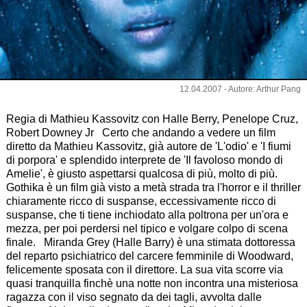
12.04.2007 - Autore: Arthur Pang
Regia di Mathieu Kassovitz con Halle Berry, Penelope Cruz,
Robert Downey Jr Certo che andando a vedere un film
diretto da Mathieu Kassovitz, già autore de 'L'odio' e 'I fiumi
di porpora' e splendido interprete de 'Il favoloso mondo di
Amelie', è giusto aspettarsi qualcosa di più, molto di più.
Gothika è un film già visto a metà strada tra l'horror e il thriller
chiaramente ricco di suspanse, eccessivamente ricco di
suspanse, che ti tiene inchiodato alla poltrona per un'ora e
mezza, per poi perdersi nel tipico e volgare colpo di scena
finale. Miranda Grey (Halle Barry) è una stimata dottoressa
del reparto psichiatrico del carcere femminile di Woodward,
felicemente sposata con il direttore. La sua vita scorre via
quasi tranquilla finchè una notte non incontra una misteriosa
ragazza con il viso segnato da dei tagli, avvolta dalle