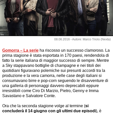
Sky
08.06.2016 - Autore: Marco Triolo (Nexta)
Gomorra – La serie
ha riscosso un successo clamoroso. La
prima stagione è stata esportata in 170 paesi, rendendola di
fatto la serie italiana di maggior successo di sempre. Mentre
a Sky stappavano bottiglie di champagne e nei titoli dei
quotidiani figuravano polemiche sui presunti accordi tra la
produzione e la vera camorra, nelle case degli italiani si
consumavano birre e pop-corn seguendo le disavventure di
una galleria di personaggi davvero deprecabili eppure
irresistibili come Ciro Di Marzio, Pietro, Genny e Imma
Savastano e Salvatore Conte.
Ora che la seconda stagione volge al termine (
si
concluderà il 14 giugno con gli ultimi due episodi
), è