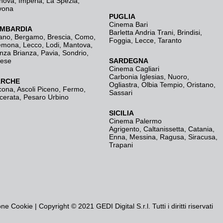
nova
,
Imperia
,
La Spezia
,
vona
PUGLIA
Cinema Bari
MBARDIA
Barletta Andria Trani
,
Brindisi
,
ano
,
Bergamo
,
Brescia, Como
,
Foggia
,
Lecce
,
Taranto
emona
,
Lecco
,
Lodi
,
Mantova
,
nza Brianza
,
Pavia
,
Sondrio
,
rese
SARDEGNA
Cinema Cagliari
Carbonia Iglesias
,
Nuoro
,
RCHE
Ogliastra
,
Olbia Tempio
,
Oristano
,
cona
,
Ascoli Piceno
,
Fermo
,
Sassari
cerata
,
Pesaro Urbino
SICILIA
Cinema Palermo
Agrigento
,
Caltanissetta
,
Catania
,
Enna
,
Messina
,
Ragusa
,
Siracusa
,
Trapani
one Cookie
| Copyright © 2021 GEDI Digital S.r.l. Tutti i diritti riservati