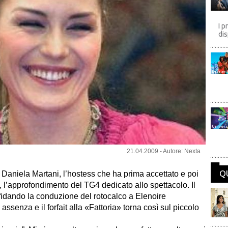
I p
dis
Disney
Univers
21.04.2009 - Autore: Nexta
Q
 Daniela Martani, l’hostess che ha prima accettato e poi
o», l’approfondimento del TG4 dedicato allo spettacolo. Il
affidando la conduzione del rotocalco a Elenoire
enza e il forfait alla «Fattoria» torna così sul piccolo