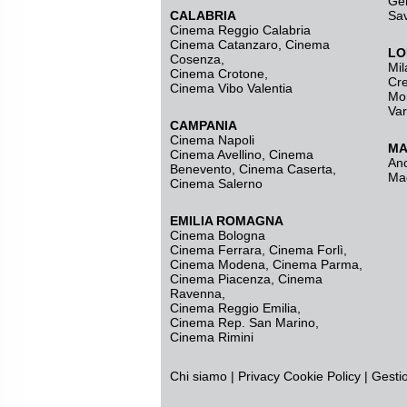
Ge
CALABRIA
Sa
Cinema Reggio Calabria
Cinema Catanzaro
,
Cinema
LO
Cosenza
,
Mil
Cinema Crotone
,
Cr
Cinema Vibo Valentia
Mo
Va
CAMPANIA
Cinema Napoli
MA
Cinema Avellino
,
Cinema
An
Benevento
,
Cinema Caserta
,
Ma
Cinema Salerno
EMILIA ROMAGNA
Cinema Bologna
Cinema Ferrara
,
Cinema Forlì
,
Cinema Modena
,
Cinema Parma
,
Cinema Piacenza
,
Cinema
Ravenna
,
Cinema Reggio Emilia
,
Cinema Rep. San Marino
,
Cinema Rimini
Chi siamo
|
Privacy
Cookie Policy
|
Gesti