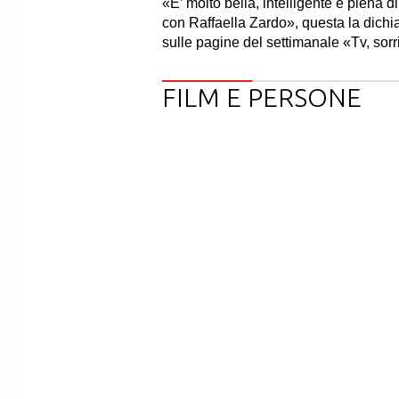
«E’ molto bella, intelligente e piena d
con Raffaella Zardo», questa la dichi
sulle pagine del settimanale «Tv, sorr
FILM E PERSONE