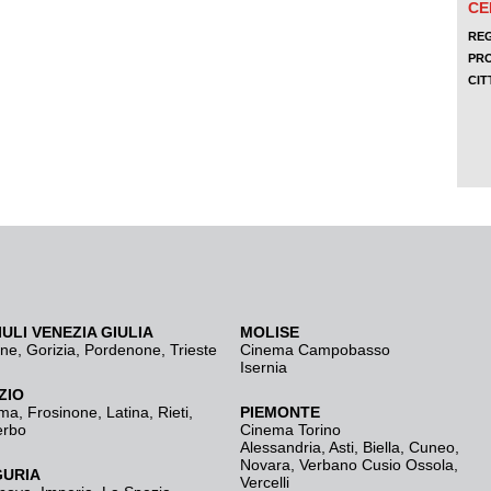
IULI VENEZIA GIULIA
MOLISE
ine
,
Gorizia
,
Pordenone
,
Trieste
Cinema Campobasso
Isernia
ZIO
ma
,
Frosinone
,
Latina
,
Rieti
,
PIEMONTE
erbo
Cinema Torino
Alessandria
,
Asti
,
Biella
,
Cuneo
,
Novara
,
Verbano Cusio Ossola
,
GURIA
Vercelli