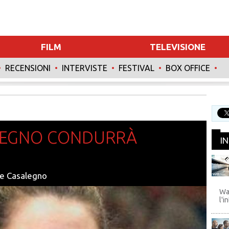
FILM
TELEVISIONE
•
RECENSIONI
•
INTERVISTE
•
FESTIVAL
•
BOX OFFICE
•
INTERVISTE
SPECIALI
LEGNO CONDURRÀ
I
ire Casalegno
WB
Wa
l'i