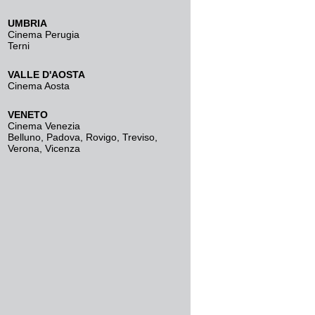
UMBRIA
Cinema Perugia
Terni
VALLE D'AOSTA
Cinema Aosta
VENETO
Cinema Venezia
Belluno
,
Padova
,
Rovigo
,
Treviso
,
Verona
,
Vicenza