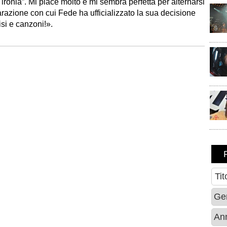
i ironia”. Mi piace molto e mi sembra perfetta per alternarsi
arazione con cui Fede ha ufficializzato la sua decisione
isi e canzoni!».