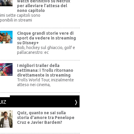
watch definitivo su Netflix
per alleviare l'attesa del
nono capitolo
rimi sette capitoli sono
ponibili in streami
Cinque grandi storie vere di
sport da vedere in streaming
su DIsney+
+
Bob, hockey sul ghiaccio, golf e
pallacanestro: ec
I migliori trailer della
settimana: i Trolls ritornano
direttamente in streaming
al Pictures
Trolls World Tour, inizialmente
atteso nei cinema,
UIZ
Quiz, quanto ne sai sulla
storia d'amore tra Penelope
Cruz e Javier Bardem?