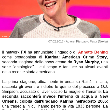
LaPresse
07.02.2017 - Autore: Pierpaolo Festa (Nexta)
ll network
FX
ha annunciato l'ingaggio di
Annette Bening
come protagonista di
Katrina: American Crime Story
,
seconda stagione dello show creato da
Ryan Murphy
, una
serie "antologica" il cui scopo è far luce su alcuni eventi
della recente storia americana.
La prima stagione, attualmente in onda su Rai 4 in Italia,
racconta gli eventi e i dietro le quinte del processo a O.J.
Simpson, accusato di aver ucciso la moglie e l'amante.
La
seconda racconterà invece l'inferno di acqua a New
Orleans, colpita dall'uragano Katrina nell'agosto 2005
:
una tragedia in cui hanno perso la vita 1833 persone.
La