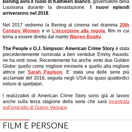
Bening avrà il ruolo di Kathleen Bianco
, governatore della
Louisiana durante la devastazione.
I nuovi episodi
arriveranno nel 2018
.
Nel 2017 vedremo la Bening al cinema nel dramma
20th
Century Women
e in
L'eccezione alla regola
, film in cui
torna a essere diretta dal marito
Warren Beatty
.
The People v O.J. Simpson: American Crime Story
è stata
precedentemente nominata a ben ventidue Emmy Awards:
ne ha vinti nove. Recentemente ha anche vinto due Golden
Globe: quello come migliore miniserie e quello alla migliore
attrice per
Sarah Paulson
. E' stata una delle serie più
acclamate del 2016, seguita negli USA da quasi quattordici
milioni di spettatori.
I realizzatori di American Crime Story sono già al lavoro
anche sulla terza stagione della serie che sarà
incentrata
sull'omicidio di Gianni Versace
.
FILM E PERSONE