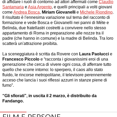
di affidare i ruoli di contorno ad attori affermati come
Claudio
Santamaria
e
Asia Argento
, e quelli principali a volti giovani
come
Andrea Bosca
,
Miriam Giovanelli
e
Michele Riondino
.
Il risultato è l'ennesima variazione sul tema del racconto di
formazione e vede Bosca e Giovanelli nei panni di
Méte
e
Belinda
, due fratellastri costretti a convivere nello stesso
appartamento di Roma in preparazione alle nozze tra il
padre (che hanno in comune) e la madre di Belinda. Tra loro
scatterà un'attrazione proibita.
La sceneggiatura è scritta da Rovere con
Laura Paolucci
e
Francesco Piccolo
e “racconta i giovanissimi eroi di una
generazione che cerca di vivere ogni cosa, di afferrare tutto
quello che scorre intorno: lo sperpero, il caos allo stato
fluido, le rincorse metropolitane, il televisore perennemente
acceso che lancia i suoi riflessi azzurri in stanze piene di
fumo”.
“
Gli sfiorati
”, in uscita il 2 marzo, è distribuito da
Fandango.
FILM E PERSONE