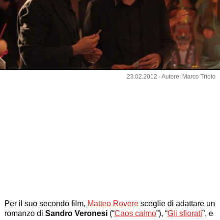
23.02.2012 - Autore: Marco Triolo
Per il suo secondo film,
Matteo Rovere
sceglie di adattare un
romanzo di
Sandro Veronesi
(“
Caos calmo
”), “
Gli sfiorati
”, e