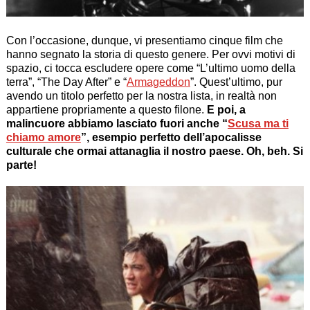
Con l’occasione, dunque, vi presentiamo cinque film che
hanno segnato la storia di questo genere. Per ovvi motivi di
spazio, ci tocca escludere opere come “
L’ultimo uomo della
terra
”, “
The Day After
” e “
Armageddon
”. Quest’ultimo, pur
avendo un titolo perfetto per la nostra lista, in realtà non
appartiene propriamente a questo filone.
E poi, a
malincuore abbiamo lasciato fuori anche “
Scusa ma ti
chiamo amore
”, esempio perfetto dell’apocalisse
culturale che ormai attanaglia il nostro paese. Oh, beh. Si
parte!