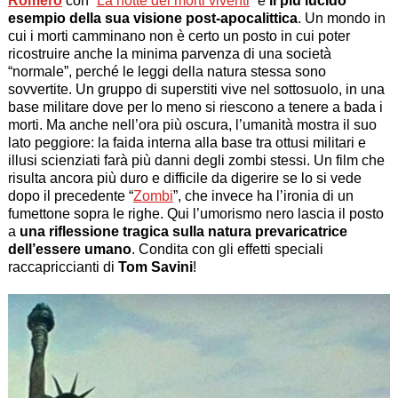
Romero
con “
La notte dei morti viventi
” è
il più lucido
esempio della sua visione post-apocalittica
. Un mondo in
cui i morti camminano non è certo un posto in cui poter
ricostruire anche la minima parvenza di una società
“normale”, perché le leggi della natura stessa sono
sovvertite. Un gruppo di superstiti vive nel sottosuolo, in una
base militare dove per lo meno si riescono a tenere a bada i
morti. Ma anche nell’ora più oscura, l’umanità mostra il suo
lato peggiore: la faida interna alla base tra ottusi militari e
illusi scienziati farà più danni degli zombi stessi. Un film che
risulta ancora più duro e difficile da digerire se lo si vede
dopo il precedente “
Zombi
”, che invece ha l’ironia di un
fumettone sopra le righe. Qui l’umorismo nero lascia il posto
a
una riflessione tragica sulla natura prevaricatrice
dell’essere umano
. Condita con gli effetti speciali
raccapriccianti di
Tom Savini
!