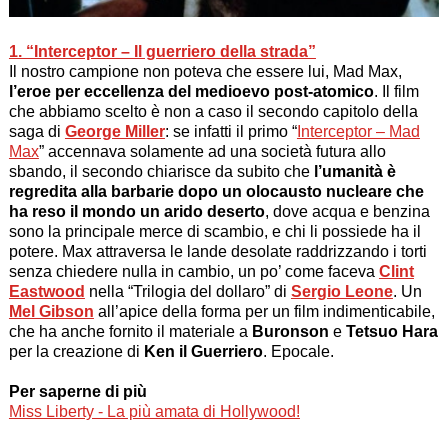
1. “Interceptor – Il guerriero della strada”
Il nostro campione non poteva che essere lui,
Mad Max
,
l’eroe per eccellenza del medioevo post-atomico
. Il film
che abbiamo scelto è non a caso il secondo capitolo della
saga di
George Miller
: se infatti il primo “
Interceptor – Mad
Max
” accennava solamente ad una società futura allo
sbando, il secondo chiarisce da subito che
l’umanità è
regredita alla barbarie dopo un olocausto nucleare che
ha reso il mondo un arido deserto
, dove acqua e benzina
sono la principale merce di scambio, e chi li possiede ha il
potere.
Max
attraversa le lande desolate raddrizzando i torti
senza chiedere nulla in cambio, un po’ come faceva
Clint
Eastwood
nella “
Trilogia del dollaro
” di
Sergio Leone
. Un
Mel Gibson
all’apice della forma per un film indimenticabile,
che ha anche fornito il materiale a
Buronson
e
Tetsuo Hara
per la creazione di
Ken il Guerriero
. Epocale.
Per saperne di più
Miss Liberty - La più amata di Hollywood!