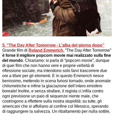
5. “The Day After Tomorrow - L'alba del giorno dopo”
Grande film di
Roland Emmerich
, “
The Day After Tomorrow
”
è forse il migliore popcorn movie mai realizzato sulla fine
del mondo
. Chiariamo: si parla di “popcorn movie”, dunque
di quei film che non hanno vere e proprie velleità di
riflessione sociale, ma intendono solo farvi trascorrere due
ore a tifare per gli elementi. E in questo Emmerich riesce
benissimo, mettendo in scena furiosi tornado, onde anomale
chilometriche e infine la glaciazione dell’intero emisfero
boreale! Inoltre, e senza strafare, il regista ci infila contro
ogni previsione un paio di sequenze niente male, che
costringono a riflettere sulla nostra stupidità: su tutte, gli
americani che si affollano al confine col Messico, sperando
di raggiungere la salvezza. Un ribaltamento per nulla sottile,