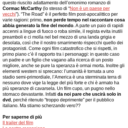
questo riuscito adattamento dell’omonimo romanzo di
Cormac McCarthy
(lo stesso di “
Non è un paese per
vecchi
”). “
The Road
” è il perfetto film post-apocalittico per
varie ragioni: primo,
non perde tempo nel raccontare cosa
abbia generato la fine del mondo
. A parte un paio di rapidi
accenni a lingue di fuoco o roba simile, il regista evita inutili
preamboli e ci molla nel bel mezzo di una landa grigia e
desolata, così che il nostro smarrimento rispecchi quello dei
protagonisti. Come ogni film catastrofico che si rispetti, in
primo piano c’è il rapporto tra i personaggi: in questo caso
un padre e un figlio che vagano alla ricerca di un posto
migliore, anche se pure la speranza è ormai morta. Inoltre gli
elementi western si sprecano: l’umanità è tornata a uno
stadio semi-primordiale, l’America è una sterminata terra di
nessuno dove vige la legge del più forte e chi è armato ha
più speranze di cavarsela. Un film cupo, un pugno nello
stomaco devastante. Infatti
da noi pare che uscirà solo in
dvd
, perché ritenuto “troppo deprimente” per il pubblico
italiano. Ma stiamo scherzando vero??
Per saperne di più
Il trailer del film