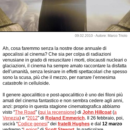
09.02.2010 - Autore: Marco Triolo
Ah, cosa faremmo senza la nostre dose annuale di
apocalissi al cinema?
Che sia per colpa di radiazioni
venusiane in grado di resuscitare i morti, olocausti nucleari o
glaciazioni, il cinema ha sempre amato raccontare la disfatta
dell’umanità, senza lesinare in effetti spettacolari che spesso
sono la scusa, più che il mezzo, per narrare l’ennesima
catastrofe in celluloide.
Il genere apocalittico e post-apocalittico è uno dei filoni più
amati del cinema fantastico e non sembra cedere agli anni,
anzi: proprio in questa stagione cinematografica abbiamo
visto “
The Road
” (
qui la recensione
) di
John Hillcoat
(
a
Venezia
) e “
2012
” di
Roland Emmerich
. Il 26 febbraio, poi,
uscirà “
Codice genesi
” dei
fratelli Hughes
e dal
12 marzo
vedremo “
Legion
” di
Scott Stewart
. In particolare,