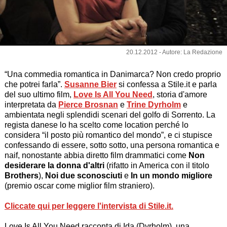
20.12.2012 - Autore: La Redazione
“Una commedia romantica in Danimarca? Non credo proprio
che potrei farla”.
Susanne Bier
si confessa a Stile.it e parla
del suo ultimo film,
Love Is All You Need
, storia d'amore
interpretata da
Pierce Brosnan
e
Trine Dyrholm
e
ambientata negli splendidi scenari del golfo di Sorrento. La
regista danese lo ha scelto come location perché lo
considera “il posto più romantico del mondo”, e ci stupisce
confessando di essere, sotto sotto, una persona romantica e
naif, nonostante abbia diretto film drammatici come
Non
desiderare la donna d'altri
(rifatto in America con il titolo
Brothers
),
Noi due sconosciuti
e
In un mondo migliore
(premio oscar come miglior film straniero).
Cliccate qui per leggere l'intervista di Stile.it.
Love Is All You Need racconta di Ida (Dyrholm), una