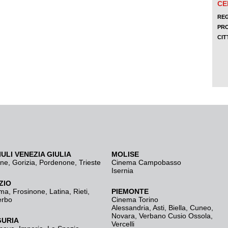
IULI VENEZIA GIULIA
MOLISE
ine
,
Gorizia
,
Pordenone
,
Trieste
Cinema Campobasso
Isernia
ZIO
ma
,
Frosinone
,
Latina
,
Rieti
,
PIEMONTE
erbo
Cinema Torino
Alessandria
,
Asti
,
Biella
,
Cuneo
,
Novara
,
Verbano Cusio Ossola
,
GURIA
Vercelli