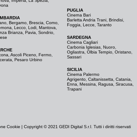
nova
,
Imperia
,
La Spezia
,
vona
PUGLIA
Cinema Bari
MBARDIA
Barletta Andria Trani
,
Brindisi
,
ano
,
Bergamo
,
Brescia, Como
,
Foggia
,
Lecce
,
Taranto
emona
,
Lecco
,
Lodi
,
Mantova
,
nza Brianza
,
Pavia
,
Sondrio
,
rese
SARDEGNA
Cinema Cagliari
Carbonia Iglesias
,
Nuoro
,
RCHE
Ogliastra
,
Olbia Tempio
,
Oristano
,
cona
,
Ascoli Piceno
,
Fermo
,
Sassari
cerata
,
Pesaro Urbino
SICILIA
Cinema Palermo
Agrigento
,
Caltanissetta
,
Catania
,
Enna
,
Messina
,
Ragusa
,
Siracusa
,
Trapani
one Cookie
| Copyright © 2021 GEDI Digital S.r.l. Tutti i diritti riservati