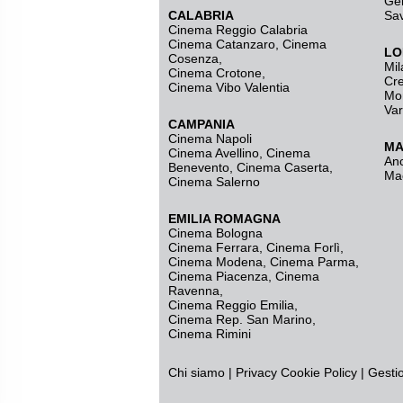
Ge
CALABRIA
Sa
Cinema Reggio Calabria
Cinema Catanzaro
,
Cinema
LO
Cosenza
,
Mil
Cinema Crotone
,
Cr
Cinema Vibo Valentia
Mo
Va
CAMPANIA
Cinema Napoli
MA
Cinema Avellino
,
Cinema
An
Benevento
,
Cinema Caserta
,
Ma
Cinema Salerno
EMILIA ROMAGNA
Cinema Bologna
Cinema Ferrara
,
Cinema Forlì
,
Cinema Modena
,
Cinema Parma
,
Cinema Piacenza
,
Cinema
Ravenna
,
Cinema Reggio Emilia
,
Cinema Rep. San Marino
,
Cinema Rimini
Chi siamo
|
Privacy
Cookie Policy
|
Gesti