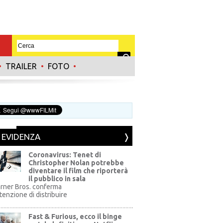
•
TRAILER
•
FOTO
•
N EVIDENZA
Coronavirus: Tenet di
Christopher Nolan potrebbe
diventare il film che riporterà
il pubblico in sala
rner Bros. conferma
ntenzione di distribuire
Fast & Furious, ecco il binge