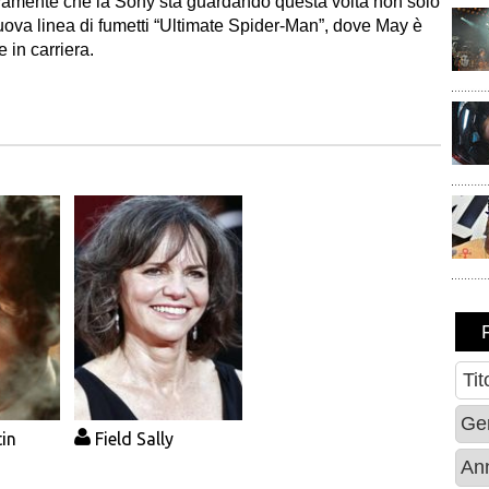
vamente che la Sony sta guardando questa volta non solo
ova linea di fumetti “
Ultimate Spider-Man
”, dove May è
in carriera.
in
Field Sally