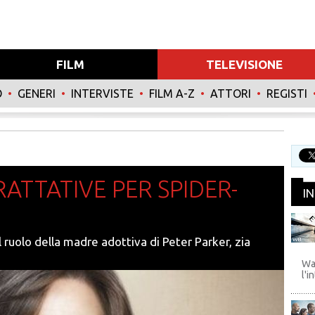
FILM
TELEVISIONE
O
•
GENERI
•
INTERVISTE
•
FILM A-Z
•
ATTORI
•
REGISTI
TRATTATIVE PER SPIDER-
I
l ruolo della madre adottiva di Peter Parker, zia
WB
Wa
l'i