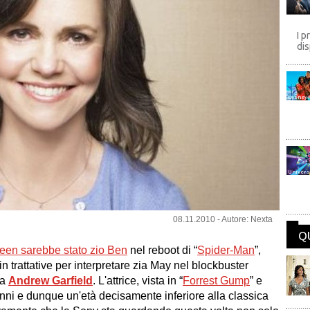
I p
dis
Disney
Univers
08.11.2010 - Autore: Nexta
Q
een sarebbe stato zio Ben
nel reboot di “
Spider-Man
”,
n trattative per interpretare
zia May
nel blockbuster
da
Andrew Garfield
. L'attrice, vista in “
Forrest Gump
” e
anni e dunque un'età decisamente inferiore alla classica