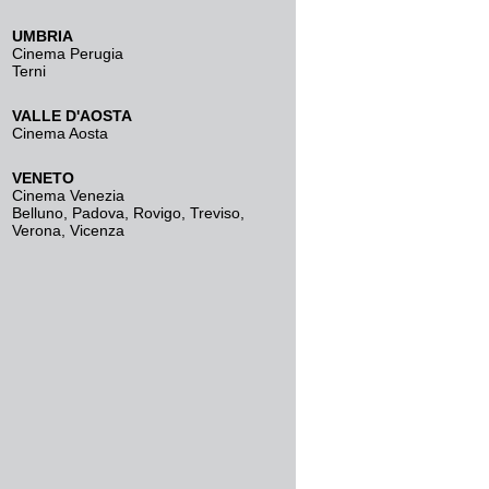
UMBRIA
Cinema Perugia
Terni
VALLE D'AOSTA
Cinema Aosta
VENETO
Cinema Venezia
Belluno
,
Padova
,
Rovigo
,
Treviso
,
Verona
,
Vicenza