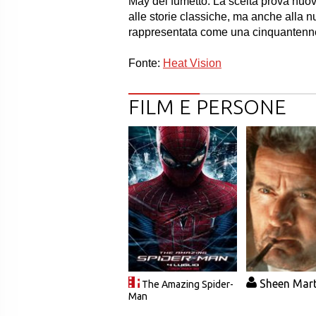
May del fumetto. La scelta prova nuo
alle storie classiche, ma anche alla nu
rappresentata come una cinquantenne 
Fonte:
Heat Vision
FILM E PERSONE
Sheen Mart
The Amazing Spider-
Man