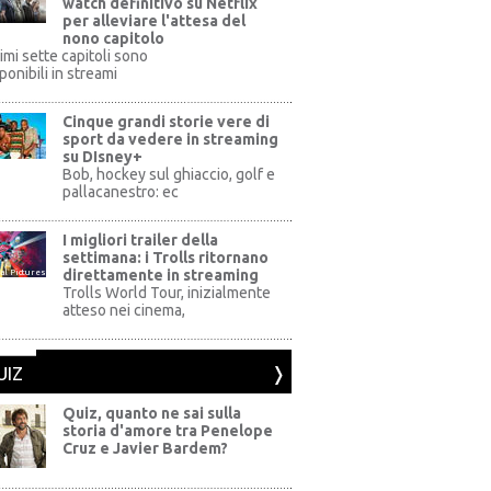
watch definitivo su Netflix
per alleviare l'attesa del
nono capitolo
rimi sette capitoli sono
ponibili in streami
Cinque grandi storie vere di
sport da vedere in streaming
su DIsney+
+
Bob, hockey sul ghiaccio, golf e
pallacanestro: ec
I migliori trailer della
settimana: i Trolls ritornano
direttamente in streaming
al Pictures
Trolls World Tour, inizialmente
atteso nei cinema,
UIZ
Quiz, quanto ne sai sulla
storia d'amore tra Penelope
Cruz e Javier Bardem?