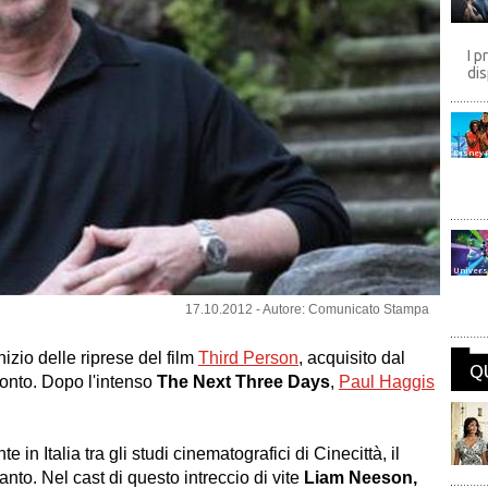
I p
dis
Disney
Univers
17.10.2012 - Autore: Comunicato Stampa
izio delle riprese del film
Third Person
, acquisito dal
Q
ronto. Dopo l'intenso
The Next Three Days
,
Paul Haggis
 in Italia tra gli studi cinematografici di Cinecittà, il
anto. Nel cast di questo intreccio di vite
Liam Neeson,