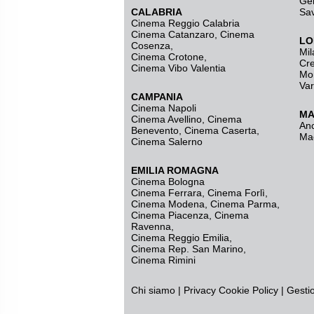
Ge
CALABRIA
Sa
Cinema Reggio Calabria
Cinema Catanzaro
,
Cinema
LO
Cosenza
,
Mil
Cinema Crotone
,
Cr
Cinema Vibo Valentia
Mo
Va
CAMPANIA
Cinema Napoli
MA
Cinema Avellino
,
Cinema
An
Benevento
,
Cinema Caserta
,
Ma
Cinema Salerno
EMILIA ROMAGNA
Cinema Bologna
Cinema Ferrara
,
Cinema Forlì
,
Cinema Modena
,
Cinema Parma
,
Cinema Piacenza
,
Cinema
Ravenna
,
Cinema Reggio Emilia
,
Cinema Rep. San Marino
,
Cinema Rimini
Chi siamo
|
Privacy
Cookie Policy
|
Gesti