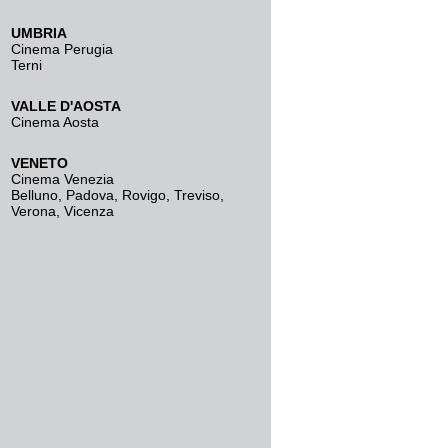
UMBRIA
Cinema Perugia
Terni
VALLE D'AOSTA
Cinema Aosta
VENETO
Cinema Venezia
Belluno
,
Padova
,
Rovigo
,
Treviso
,
Verona
,
Vicenza