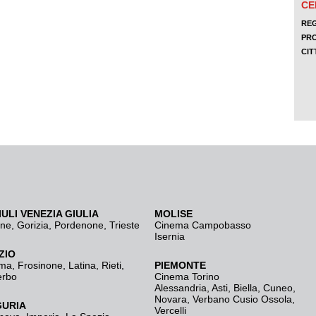
IULI VENEZIA GIULIA
MOLISE
ine
,
Gorizia
,
Pordenone
,
Trieste
Cinema Campobasso
Isernia
ZIO
ma
,
Frosinone
,
Latina
,
Rieti
,
PIEMONTE
erbo
Cinema Torino
Alessandria
,
Asti
,
Biella
,
Cuneo
,
Novara
,
Verbano Cusio Ossola
,
GURIA
Vercelli