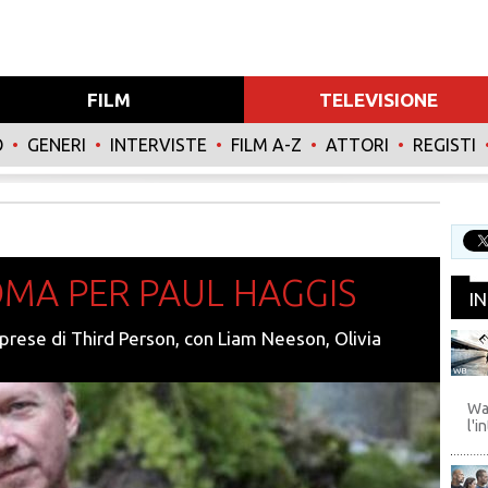
FILM
TELEVISIONE
O
•
GENERI
•
INTERVISTE
•
FILM A-Z
•
ATTORI
•
REGISTI
OMA PER PAUL HAGGIS
I
riprese di Third Person, con Liam Neeson, Olivia
WB
Wa
l'i