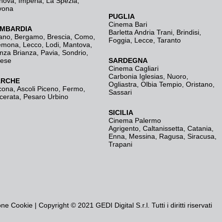
nova
,
Imperia
,
La Spezia
,
vona
PUGLIA
Cinema Bari
MBARDIA
Barletta Andria Trani
,
Brindisi
,
ano
,
Bergamo
,
Brescia, Como
,
Foggia
,
Lecce
,
Taranto
emona
,
Lecco
,
Lodi
,
Mantova
,
nza Brianza
,
Pavia
,
Sondrio
,
rese
SARDEGNA
Cinema Cagliari
Carbonia Iglesias
,
Nuoro
,
RCHE
Ogliastra
,
Olbia Tempio
,
Oristano
,
cona
,
Ascoli Piceno
,
Fermo
,
Sassari
cerata
,
Pesaro Urbino
SICILIA
Cinema Palermo
Agrigento
,
Caltanissetta
,
Catania
,
Enna
,
Messina
,
Ragusa
,
Siracusa
,
Trapani
one Cookie
| Copyright © 2021 GEDI Digital S.r.l. Tutti i diritti riservati