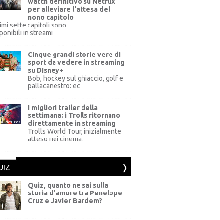
watch definitivo su Netflix
per alleviare l'attesa del
nono capitolo
rimi sette capitoli sono
ponibili in streami
Cinque grandi storie vere di
sport da vedere in streaming
su DIsney+
+
Bob, hockey sul ghiaccio, golf e
pallacanestro: ec
I migliori trailer della
settimana: i Trolls ritornano
direttamente in streaming
al Pictures
Trolls World Tour, inizialmente
atteso nei cinema,
UIZ
Quiz, quanto ne sai sulla
storia d'amore tra Penelope
Cruz e Javier Bardem?