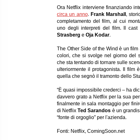
Ora Netflix interviene finanziando i
circa un anno
.
Frank Marshall
, stor
completamento del film, al cui mont
uno degli interpreti del film. Il ca
Strasberg
e
Oja Kodar
.
The Other Side of the Wind è un film 
colori, che si svolge nel giorno del
che sta tentando di tornare sulle scene
ulteriormente il protagonista. Il film
quella che segnò il tramonto dello S
“È quasi impossibile crederci – ha dic
davvero grato a Netflix per la sua p
finalmente in sala montaggio per finir
di Netflix
Ted Sarandos
è un grandiss
“fonte di orgoglio” per l'azienda.
Fonti: Netflix, ComingSoon.net