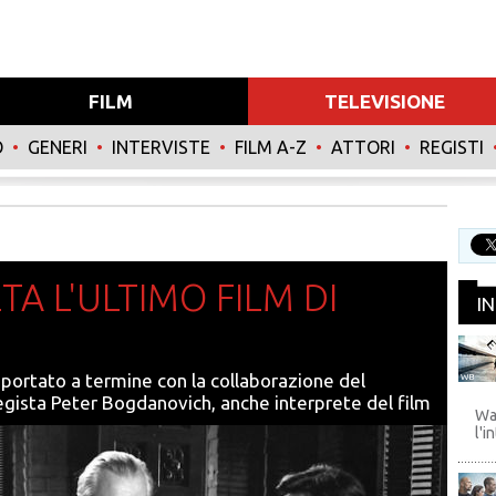
FILM
TELEVISIONE
O
•
GENERI
•
INTERVISTE
•
FILM A-Z
•
ATTORI
•
REGISTI
A L'ULTIMO FILM DI
I
portato a termine con la collaborazione del
WB
egista Peter Bogdanovich, anche interprete del film
Wa
l'i