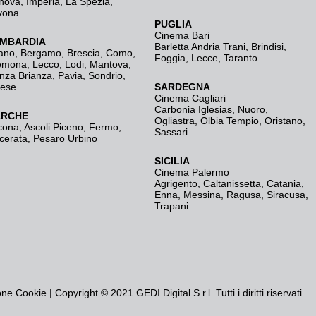
nova
,
Imperia
,
La Spezia
,
vona
PUGLIA
Cinema Bari
MBARDIA
Barletta Andria Trani
,
Brindisi
,
ano
,
Bergamo
,
Brescia, Como
,
Foggia
,
Lecce
,
Taranto
emona
,
Lecco
,
Lodi
,
Mantova
,
nza Brianza
,
Pavia
,
Sondrio
,
rese
SARDEGNA
Cinema Cagliari
Carbonia Iglesias
,
Nuoro
,
RCHE
Ogliastra
,
Olbia Tempio
,
Oristano
,
cona
,
Ascoli Piceno
,
Fermo
,
Sassari
cerata
,
Pesaro Urbino
SICILIA
Cinema Palermo
Agrigento
,
Caltanissetta
,
Catania
,
Enna
,
Messina
,
Ragusa
,
Siracusa
,
Trapani
one Cookie
| Copyright © 2021 GEDI Digital S.r.l. Tutti i diritti riservati