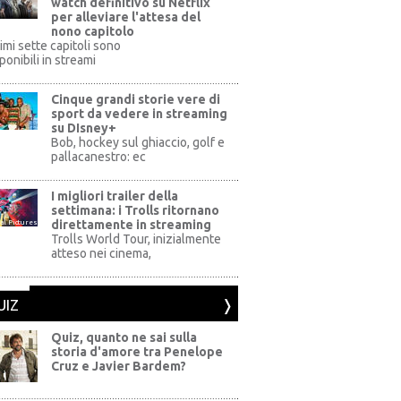
watch definitivo su Netflix
per alleviare l'attesa del
nono capitolo
rimi sette capitoli sono
ponibili in streami
Cinque grandi storie vere di
sport da vedere in streaming
su DIsney+
+
Bob, hockey sul ghiaccio, golf e
pallacanestro: ec
I migliori trailer della
settimana: i Trolls ritornano
direttamente in streaming
al Pictures
Trolls World Tour, inizialmente
atteso nei cinema,
UIZ
Quiz, quanto ne sai sulla
storia d'amore tra Penelope
Cruz e Javier Bardem?