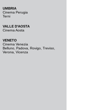
UMBRIA
Cinema Perugia
Terni
VALLE D'AOSTA
Cinema Aosta
VENETO
Cinema Venezia
Belluno
,
Padova
,
Rovigo
,
Treviso
,
Verona
,
Vicenza