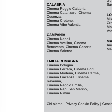
Ge
CALABRIA
Sa
Cinema Reggio Calabria
Cinema Catanzaro
,
Cinema
LO
Cosenza
,
Mil
Cinema Crotone
,
Cr
Cinema Vibo Valentia
Mo
Va
CAMPANIA
Cinema Napoli
MA
Cinema Avellino
,
Cinema
An
Benevento
,
Cinema Caserta
,
Ma
Cinema Salerno
EMILIA ROMAGNA
Cinema Bologna
Cinema Ferrara
,
Cinema Forlì
,
Cinema Modena
,
Cinema Parma
,
Cinema Piacenza
,
Cinema
Ravenna
,
Cinema Reggio Emilia
,
Cinema Rep. San Marino
,
Cinema Rimini
Chi siamo
|
Privacy
Cookie Policy
|
Gesti