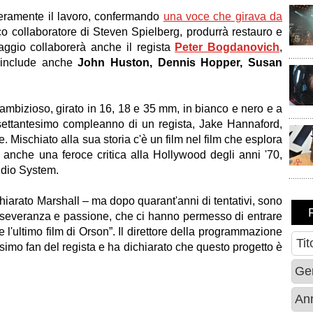
nteramente il lavoro, confermando
una voce che girava da
ico collaboratore di Steven Spielberg, produrrà restauro e
aggio collaborerà anche il regista
Peter Bogdanovich
,
st include anche
John Huston, Dennis Hopper, Susan
ambizioso, girato in 16, 18 e 35 mm, in bianco e nero e a
 settantesimo compleanno di un regista, Jake Hannaford,
. Mischiato alla sua storia c'è un film nel film che esplora
 è anche una feroce critica alla Hollywood degli anni '70,
tudio System.
hiarato Marshall – ma dopo quarant'anni di tentativi, sono
erseveranza e passione, che ci hanno permesso di entrare
e l'ultimo film di Orson”. Il direttore della programmazione
imo fan del regista e ha dichiarato che questo progetto è