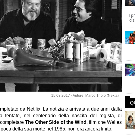
I p
dis
Disney
Univers
15.03.2017 - Autore: Marco Triolo (Nexta)
Q
pletato da Netflix. La notizia è arrivata a due anni dalla
tentato, nel centenario della nascita del regista, di
e completare
The Other Side of the Wind
, film che Welles
'epoca della sua morte nel 1985, non era ancora finito.