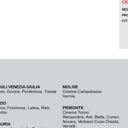
IULI VENEZIA GIULIA
MOLISE
ine
,
Gorizia
,
Pordenone
,
Trieste
Cinema Campobasso
Isernia
ZIO
ma
,
Frosinone
,
Latina
,
Rieti
,
PIEMONTE
erbo
Cinema Torino
Alessandria
,
Asti
,
Biella
,
Cuneo
,
Novara
,
Verbano Cusio Ossola
,
GURIA
Vercelli