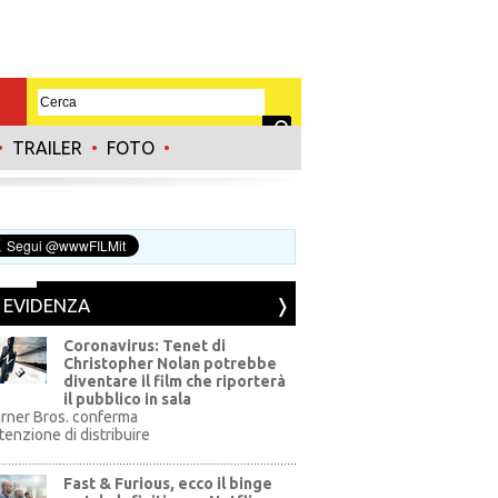
•
TRAILER
•
FOTO
•
N EVIDENZA
Coronavirus: Tenet di
Christopher Nolan potrebbe
diventare il film che riporterà
il pubblico in sala
rner Bros. conferma
ntenzione di distribuire
Fast & Furious, ecco il binge