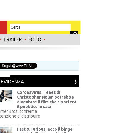
•
TRAILER
•
FOTO
•
N EVIDENZA
Coronavirus: Tenet di
Christopher Nolan potrebbe
diventare il film che riporterà
il pubblico in sala
rner Bros. conferma
ntenzione di distribuire
Fast & Furious, ecco il binge