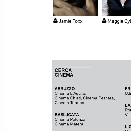
Jamie Foxx
Maggie Gyl
CERCA
CINEMA
ABRUZZO
FR
Cinema L'Aquila
,
Ud
Cinema Chieti, Cinema Pescara,
Cinema Teramo
LA
Ro
BASILICATA
Vit
Cinema Potenza
Cinema Matera
LI