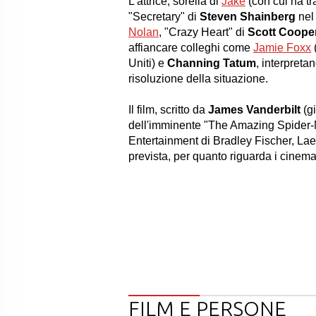
L'attrice, sorella di
Jake
(con cui ha tra
"
Secretary
" di
Steven Shainberg
nel 
Nolan
, "
Crazy Heart
" di
Scott Coope
affiancare colleghi come
Jamie Foxx
(
Uniti) e
Channing Tatum
, interpreta
risoluzione della situazione.
Il film, scritto da
James Vanderbilt
(gi
dell'imminente "
The Amazing Spider
Entertainment di Bradley Fischer, Laet
prevista, per quanto riguarda i cinem
FILM E PERSONE