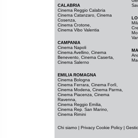
Ge
CALABRIA
Sa
Cinema Reggio Calabria
Cinema Catanzaro
,
Cinema
LO
Cosenza
,
Mil
Cinema Crotone
,
Cr
Cinema Vibo Valentia
Mo
Va
CAMPANIA
Cinema Napoli
MA
Cinema Avellino
,
Cinema
An
Benevento
,
Cinema Caserta
,
Ma
Cinema Salerno
EMILIA ROMAGNA
Cinema Bologna
Cinema Ferrara
,
Cinema Forlì
,
Cinema Modena
,
Cinema Parma
,
Cinema Piacenza
,
Cinema
Ravenna
,
Cinema Reggio Emilia
,
Cinema Rep. San Marino
,
Cinema Rimini
Chi siamo
|
Privacy
Cookie Policy
|
Gesti