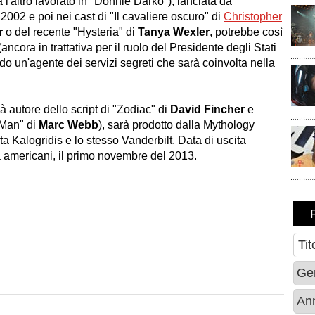
 l'altro lavorato in "
Donnie Darko
"), lanciata da
2002 e poi nei cast di "
Il cavaliere oscuro
" di
Christopher
r
o del recente "
Hysteria
" di
Tanya Wexler
, potrebbe così
ancora in trattativa per il ruolo del Presidente degli Stati
ndo un'agente dei servizi segreti che sarà coinvolta nella
à autore dello script di "
Zodiac
" di
David Fincher
e
-Man
" di
Marc Webb
), sarà prodotto dalla Mythology
a Kalogridis e lo stesso Vanderbilt. Data di uscita
a americani, il primo novembre del 2013.