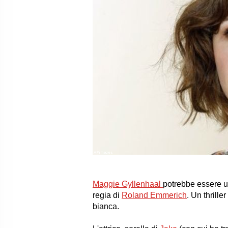
APimages
Maggie Gyllenhaal
potrebbe essere un
regia di
Roland Emmerich
. Un thrill
bianca.