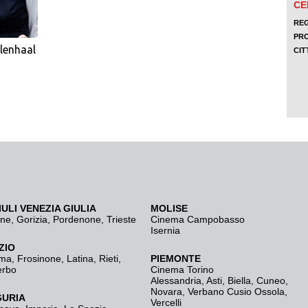
lenhaal
IULI VENEZIA GIULIA
MOLISE
ine
,
Gorizia
,
Pordenone
,
Trieste
Cinema Campobasso
Isernia
ZIO
ma
,
Frosinone
,
Latina
,
Rieti
,
PIEMONTE
erbo
Cinema Torino
Alessandria
,
Asti
,
Biella
,
Cuneo
,
Novara
,
Verbano Cusio Ossola
,
GURIA
Vercelli