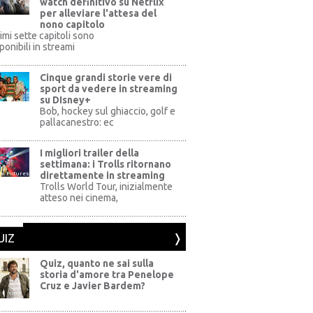
watch definitivo su Netflix
per alleviare l'attesa del
nono capitolo
rimi sette capitoli sono
ponibili in streami
Cinque grandi storie vere di
sport da vedere in streaming
su DIsney+
+
Bob, hockey sul ghiaccio, golf e
pallacanestro: ec
I migliori trailer della
settimana: i Trolls ritornano
direttamente in streaming
al Pictures
Trolls World Tour, inizialmente
atteso nei cinema,
UIZ
Quiz, quanto ne sai sulla
storia d'amore tra Penelope
Cruz e Javier Bardem?