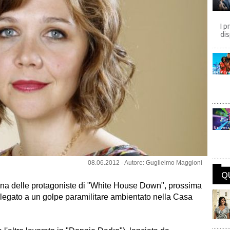
I p
dis
Disney
Univers
08.06.2012 - Autore: Guglielmo Maggioni
Q
a delle protagoniste di "
White House Down
", prossima
er legato a un golpe paramilitare ambientato nella Casa