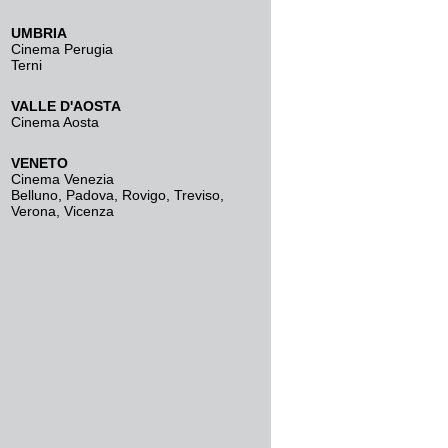
UMBRIA
Cinema Perugia
Terni
VALLE D'AOSTA
Cinema Aosta
VENETO
Cinema Venezia
Belluno
,
Padova
,
Rovigo
,
Treviso
,
Verona
,
Vicenza