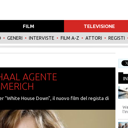
FILM
TELEVISIONE
O
•
GENERI
•
INTERVISTE
•
FILM A-Z
•
ATTORI
•
REGISTI
HAAL AGENTE
I
MMERICH
per "White House Down", il nuovo film del regista di
WB
Wa
l'i