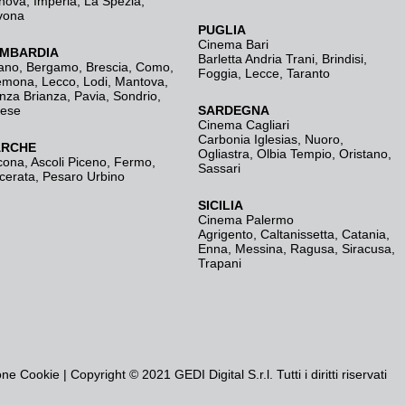
nova
,
Imperia
,
La Spezia
,
vona
PUGLIA
Cinema Bari
MBARDIA
Barletta Andria Trani
,
Brindisi
,
ano
,
Bergamo
,
Brescia, Como
,
Foggia
,
Lecce
,
Taranto
emona
,
Lecco
,
Lodi
,
Mantova
,
nza Brianza
,
Pavia
,
Sondrio
,
rese
SARDEGNA
Cinema Cagliari
Carbonia Iglesias
,
Nuoro
,
RCHE
Ogliastra
,
Olbia Tempio
,
Oristano
,
cona
,
Ascoli Piceno
,
Fermo
,
Sassari
cerata
,
Pesaro Urbino
SICILIA
Cinema Palermo
Agrigento
,
Caltanissetta
,
Catania
,
Enna
,
Messina
,
Ragusa
,
Siracusa
,
Trapani
one Cookie
| Copyright © 2021 GEDI Digital S.r.l. Tutti i diritti riservati