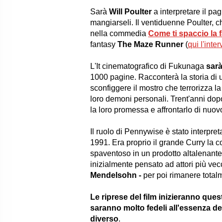
Sarà
Will Poulter
a interpretare il pag
mangiarseli. Il ventiduenne Poulter, ch
nella commedia
Come ti spaccio la 
fantasy
The Maze Runner
(
qui l'inter
L'It cinematografico di Fukunaga
sarà
1000 pagine. Racconterà la storia di un
sconfiggere il mostro che terrorizza la
loro demoni personali. Trent'anni dopo
la loro promessa e affrontarlo di nuov
Il ruolo di Pennywise è stato interpre
1991. Era proprio il grande Curry la c
spaventoso in un prodotto altalenant
inizialmente pensato ad attori più vecc
Mendelsohn -
per poi rimanere total
Le riprese del film inizieranno que
saranno molto fedeli all'essenza 
diverso
.