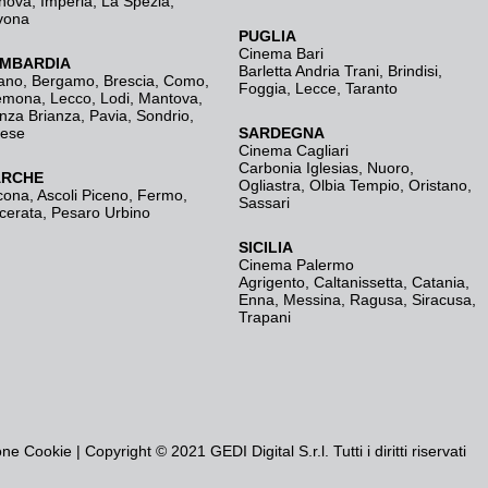
nova
,
Imperia
,
La Spezia
,
vona
PUGLIA
Cinema Bari
MBARDIA
Barletta Andria Trani
,
Brindisi
,
ano
,
Bergamo
,
Brescia, Como
,
Foggia
,
Lecce
,
Taranto
emona
,
Lecco
,
Lodi
,
Mantova
,
nza Brianza
,
Pavia
,
Sondrio
,
rese
SARDEGNA
Cinema Cagliari
Carbonia Iglesias
,
Nuoro
,
RCHE
Ogliastra
,
Olbia Tempio
,
Oristano
,
cona
,
Ascoli Piceno
,
Fermo
,
Sassari
cerata
,
Pesaro Urbino
SICILIA
Cinema Palermo
Agrigento
,
Caltanissetta
,
Catania
,
Enna
,
Messina
,
Ragusa
,
Siracusa
,
Trapani
one Cookie
| Copyright © 2021 GEDI Digital S.r.l. Tutti i diritti riservati