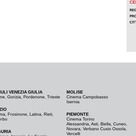
IULI VENEZIA GIULIA
MOLISE
ine
,
Gorizia
,
Pordenone
,
Trieste
Cinema Campobasso
Isernia
ZIO
ma
,
Frosinone
,
Latina
,
Rieti
,
PIEMONTE
erbo
Cinema Torino
Alessandria
,
Asti
,
Biella
,
Cuneo
,
Novara
,
Verbano Cusio Ossola
,
GURIA
Vercelli