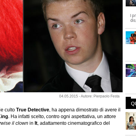
I p
dis
Disney
Univers
04.05.2015 - Autore: Pierpaolo Festa
Q
rie culto
True Detective
, ha appena dimostrato di avere il
King
. Ha infatti scelto, contro ogni aspettativa, un attore
wise il clown
in
It
, adattamento cinematografico del