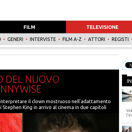
FILM
TELEVISIONE
O
•
GENERI
•
INTERVISTE
•
FILM A-Z
•
ATTORI
•
REGISTI
TO DEL NUOVO
I
ENNYWISE
a interpretare il clown mostruoso nell'adattamento
WB
Stephen King in arrivo al cinema in due capitoli
Wa
l'i