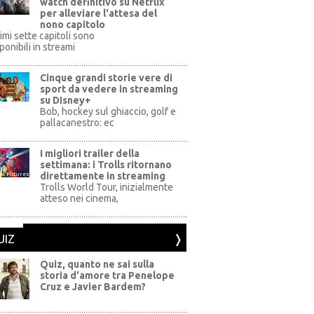
watch definitivo su Netflix
per alleviare l'attesa del
nono capitolo
rimi sette capitoli sono
ponibili in streami
Cinque grandi storie vere di
sport da vedere in streaming
su DIsney+
+
Bob, hockey sul ghiaccio, golf e
pallacanestro: ec
I migliori trailer della
settimana: i Trolls ritornano
direttamente in streaming
al Pictures
Trolls World Tour, inizialmente
atteso nei cinema,
UIZ
Quiz, quanto ne sai sulla
storia d'amore tra Penelope
Cruz e Javier Bardem?