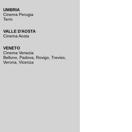
UMBRIA
Cinema Perugia
Terni
VALLE D'AOSTA
Cinema Aosta
VENETO
Cinema Venezia
Belluno
,
Padova
,
Rovigo
,
Treviso
,
Verona
,
Vicenza