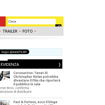
•
TRAILER
•
FOTO
•
N EVIDENZA
Coronavirus: Tenet di
Christopher Nolan potrebbe
diventare il film che riporterà
il pubblico in sala
rner Bros. conferma
ntenzione di distribuire
Fast & Furious, ecco il binge