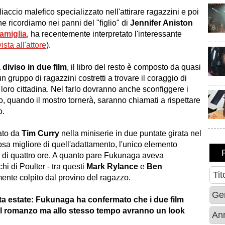
liaccio malefico specializzato nell'attirare ragazzini e poi
e ricordiamo nei panni del "figlio" di
Jennifer Aniston
famiglia
, ha recentemente interpretato l'interessante
vista all'attore
).
 diviso in due film
, il libro del resto è composto da quasi
 gruppo di ragazzini costretti a trovare il coraggio di
 loro cittadina. Nel farlo dovranno anche sconfiggere i
, quando il mostro tornerà, saranno chiamati a rispettare
o.
tato da
Tim Curry
nella miniserie in due puntate girata nel
osa migliore di quell'adattamento, l'unico elemento
e di quattro ore. A quanto pare Fukunaga aveva
hi di Poulter - tra questi
Mark Rylance
e
Ben
mente colpito dal provino del ragazzo.
sta estate: Fukunaga ha confermato che i due film
del romanzo ma allo stesso tempo avranno un look