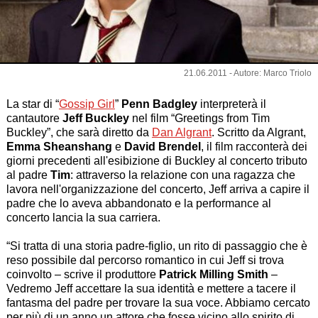
21.06.2011 - Autore: Marco Triolo
La star di “
Gossip Girl
”
Penn Badgley
interpreterà il
cantautore
Jeff Buckley
nel film “
Greetings from Tim
Buckley
”, che sarà diretto da
Dan Algrant
. Scritto da Algrant,
Emma Sheanshang
e
David Brendel
, il film racconterà dei
giorni precedenti all'esibizione di Buckley al concerto tributo
al padre
Tim
: attraverso la relazione con una ragazza che
lavora nell'organizzazione del concerto, Jeff arriva a capire il
padre che lo aveva abbandonato e la performance al
concerto lancia la sua carriera.
“Si tratta di una storia padre-figlio, un rito di passaggio che è
reso possibile dal percorso romantico in cui Jeff si trova
coinvolto – scrive il produttore
Patrick Milling Smith
–
Vedremo Jeff accettare la sua identità e mettere a tacere il
fantasma del padre per trovare la sua voce. Abbiamo cercato
per più di un anno un attore che fosse vicino allo spirito di