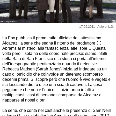
courtesy of Fox
17.05.2011 - Autore: L.S.
La Fox pubblica il primo traile ufficiale dell’attesissimo
Alcatraz, la serie che segna il ritorno del produttore J.J.
Abrams al mistero, alla fantascienza, alle isole… Questa
volta però l’isola ha delle coordinate precise: siamo infatti
nella Baia di San Francisco e la storia ci porta all’interno
dell’inespugnabile penitenziario quando il detective
Rebecca Madsen (Sarah Jones) inizia ad indagare su un
caso di omicidio che coinvolge un detenuto scomparso
decenni prima. Si scopre però che l’uomo è vivo e vegeto e
sta lasciando dietro di sé una scia di cadaveri. La cosa
peggiore è che non è l’unico… Inizieranno infatti a
moltiplicarsi i casi di persone scomparse da Alcatraz e
riapparse ai nostri giorni.
La serie, che conta nel cast anche la presenza di Sam Neill
e Jorge Garcia, debutterà in America nella primavera 2012.