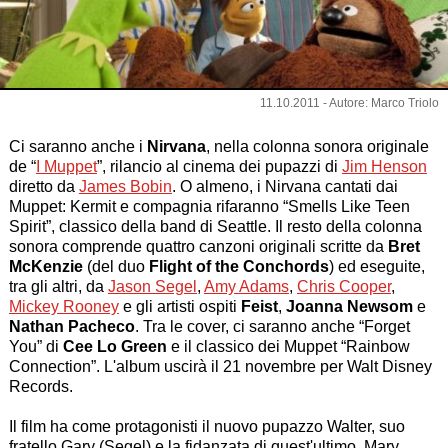
11.10.2011 - Autore: Marco Triolo
Ci saranno anche i
Nirvana
, nella colonna sonora originale
de “
I Muppet
”, rilancio al cinema dei pupazzi di
Jim Henson
diretto da
James Bobin
. O almeno, i Nirvana cantati dai
Muppet:
Kermit
e compagnia rifaranno “
Smells Like Teen
Spirit
”, classico della band di Seattle. Il resto della colonna
sonora comprende quattro canzoni originali scritte da
Bret
McKenzie
(del duo
Flight of the Conchords
) ed eseguite,
tra gli altri, da
Jason Segel
,
Amy Adams
,
Chris Cooper
,
Mickey Rooney
e gli artisti ospiti
Feist
,
Joanna Newsom
e
Nathan Pacheco
. Tra le cover, ci saranno anche “
Forget
You
” di
Cee Lo Green
e il classico dei Muppet “
Rainbow
Connection
”. L'album uscirà il 21 novembre per Walt Disney
Records.
Il film ha come protagonisti il nuovo pupazzo
Walter
, suo
fratello
Gary
(Segel) e la fidanzata di quest'ultimo,
Mary