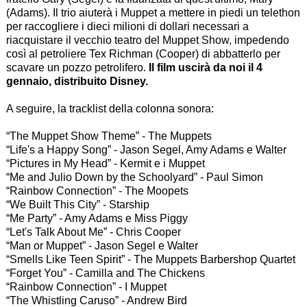
(Adams). Il trio aiuterà i Muppet a mettere in piedi un telethon
per raccogliere i dieci milioni di dollari necessari a
riacquistare il vecchio teatro del Muppet Show, impedendo
così al petroliere
Tex Richman
(Cooper) di abbatterlo per
scavare un pozzo petrolifero.
Il film uscirà da noi il 4
gennaio, distribuito Disney.
A seguire, la tracklist della colonna sonora:
“The Muppet Show Theme” - The Muppets
“Life's a Happy Song” - Jason Segel, Amy Adams e Walter
“Pictures in My Head” - Kermit e i Muppet
“Me and Julio Down by the Schoolyard” - Paul Simon
“Rainbow Connection” - The Moopets
“We Built This City” - Starship
“Me Party” - Amy Adams e Miss Piggy
“Let's Talk About Me” - Chris Cooper
“Man or Muppet” - Jason Segel e Walter
“Smells Like Teen Spirit” - The Muppets Barbershop Quartet
“Forget You” - Camilla and The Chickens
“Rainbow Connection” - I Muppet
“The Whistling Caruso” - Andrew Bird